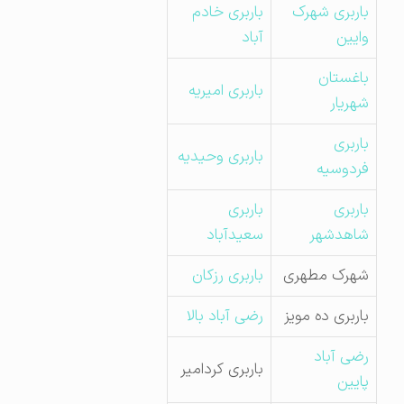
باربری شهرک
باربری خادم
وایین
آباد
باغستان
باربری امیریه
شهریار
باربری
باربری وحیدیه
فردوسیه
باربری
باربری
شاهدشهر
سعیدآباد
شهرک مطهری
باربری رزکان
باربری ده مویز
رضی آباد بالا
رضی آباد
باربری کردامیر
پایین