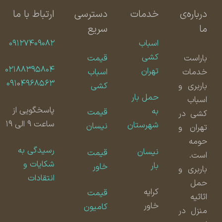
درباره‌ی
خدمات
دسترسی
ارتباط با ما
ما
سریع
اسباب
۰۹۱۲۷۴۰۹۰۸۲
کشی
باراست
قیمت
۰۲۱۸۸۳۹۵۸۰۴
تهران
خدمات
اسباب
۰۹۱
۰
۴۹۶۸۵۶۳
باربری و
کشی
حمل بار
اسباب
پاسخگویی از
به
قیمت
کشی در
ساعت ۹ الی ۱۹
شهرستان
نیسان
تهران و
حومه
رسیدگی به
نیسان
قیمت
است.
شکایات و
بار
خاور
باربری و
انتقادات
حمل
کرایه
قیمت
اثاثیه
خاور
کامیون
منزل در