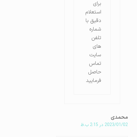
برای
استعلام
دقیق با
شماره
تلفن
های
سایت
تماس
حاصل
فرمایید
محمدی
2023/01/02 در 2:15 ب.ظ