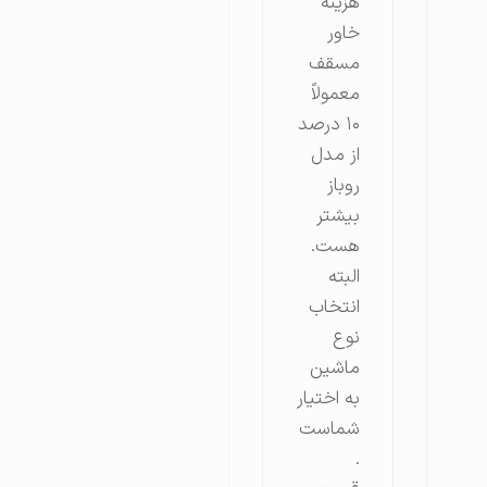
هزینه
خاور
مسقف
معمولاً
۱۰ درصد
از مدل
روباز
بیشتر
هست.
البته
انتخاب
نوع
ماشین
به اختیار
شماست
.