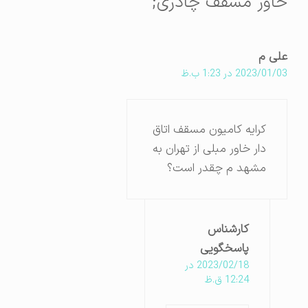
خاور مسقف چادری;
علی م
2023/01/03 در 1:23 ب.ظ
کرایه کامیون مسقف اتاق
دار خاور مبلی از تهران به
مشهد م چقدر است؟
کارشناس
پاسخگویی
2023/02/18 در
12:24 ق.ظ