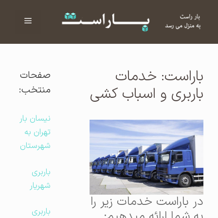
فهرست
ا
باراست: خدمات
صفحات
منتخب:
باربری و اسباب کشی
نیسان بار
تهران به
شهرستان
باربری
شهریار
در باراست خدمات زیر را
باربری
به شما ارائه میدهیم: