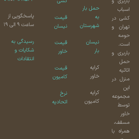
باربری و
کشی
حمل بار
اسباب
پاسخگویی از
به
قیمت
کشی در
ساعت ۹ الی ۱۹
شهرستان
نیسان
تهران و
حومه
رسیدگی به
نیسان
قیمت
است.
شکایات و
بار
خاور
باربری و
انتقادات
حمل
کرایه
قیمت
اثاثیه
خاور
کامیون
منزل در
این
کرایه
نرخ
مجموعه
کامیون
اتحادیه
توسط
خاور
مسقف،
همراه با