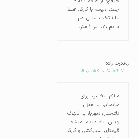
خیابون از طبقه ۲ به ۴
چقدر میشه با کارگر. فقط
ما ۱ تخت سنتی هم
داریم ۱.۷۰ در ۲ متره
ر.قدرت زاده
2025/02/11 در 7:53 ب.ظ
سلام ببخشید برای
جابجایی بار منزل
باغستان شهریار به شهرک
وایین پیام میدم. میشه
قیمتای اسبابکشی و کارگر