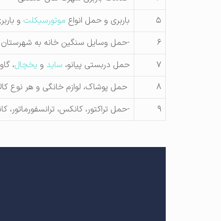
۵
باربری و حمل انواع
موتورسیکلت
و بارب
۶
-حمل وسایل سنگین خانه به شهرستان (
۷
حمل دربستی پیانو،
ساید
و
یخچال
، گاو
۸
حمل پوشاک، لوازم خانگی و هر نوع کال
۹
-حمل تراکتور، کانکس، ترانسفورماتور، کا