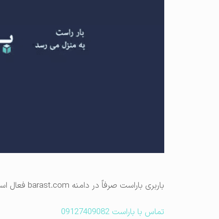
باربری باراست صرفاً در دامنه barast.com فعال است و سایر دامنه‌های مشابه متعلق به این باربری نیست.
تماس با باراست 09127409082