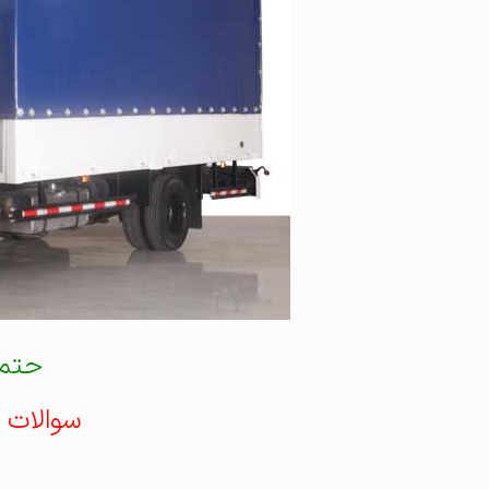
حتما
سوالات م