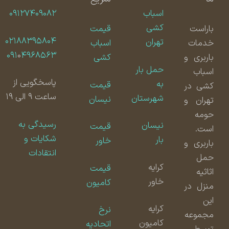
اسباب
۰۹۱۲۷۴۰۹۰۸۲
کشی
باراست
قیمت
۰۲۱۸۸۳۹۵۸۰۴
تهران
خدمات
اسباب
۰۹۱
۰
۴۹۶۸۵۶۳
باربری و
کشی
حمل بار
اسباب
پاسخگویی از
به
قیمت
کشی در
ساعت ۹ الی ۱۹
شهرستان
نیسان
تهران و
حومه
رسیدگی به
نیسان
قیمت
است.
شکایات و
بار
خاور
باربری و
انتقادات
حمل
کرایه
قیمت
اثاثیه
خاور
کامیون
منزل در
این
کرایه
نرخ
مجموعه
کامیون
اتحادیه