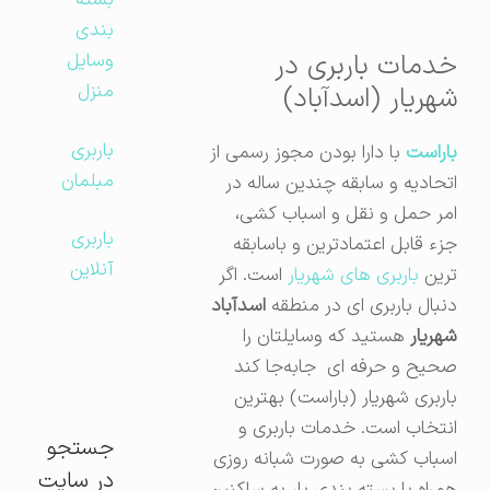
بسته
بندی
خدمات باربری در
وسایل
منزل
شهریار (اسدآباد)
باربری
باراست
با دارا بودن مجوز رسمی از
مبلمان
اتحادیه و سابقه چندین ساله در
امر حمل و نقل و اسباب کشی،
باربری
جزء قابل اعتمادترین و باسابقه
آنلاین
ترین
باربری های شهریار
است. اگر
دنبال باربری‌ ای در منطقه
اسدآباد
شهریار
هستید که وسایلتان را
صحیح و حرفه ای جابه‌جا کند
باربری شهریار (باراست) بهترین
انتخاب است. خدمات باربری و
جستجو
اسباب کشی به صورت شبانه روزی
در سایت
همراه با بسته بندی بار به ساکنین