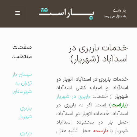
فهرست
ا
خدمات باربری در
صفحات
منتخب:
اسدآباد (شهریار)
نیسان بار
خدمات باربری در اسدآباد
،
اتوبار در
تهران به
اسدآباد
و
اسباب کشی اسدآباد
شهرستان
هریار
از خدمات
باربری در شهریار
(
باراست
) است. اگر به باربری در
باربری
اسدآباد، خدمات اتوبار در اسدآباد،
شهریار
حمل بار در محدوده اسدآباد
شهریار با
باراست
، حمل اثاثیه منزل
باربری