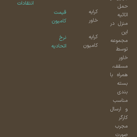
انتقادات
حمل
کرایه
قیمت
اثاثیه
خاور
کامیون
منزل در
این
کرایه
نرخ
مجموعه
کامیون
اتحادیه
توسط
خاور
مسقف،
همراه با
بسته
بندی
مناسب
و ارسال
کارگر
مجرب
صورت