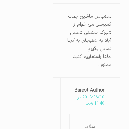
سلام.من ماشین جفت
کمپرسی می خوام از
شهرک صنعتی شمس
آباد به لاهیجان به کجا
تماس بگیرم
لطفآ راهنماییم کنید
ممنون
Barast Author
2018/06/10 در
11:40 ق.ظ
سلام.