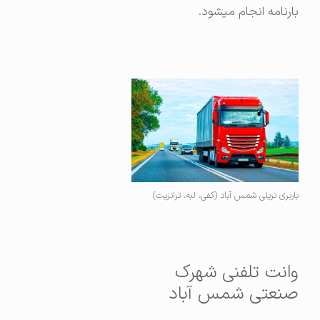
بارنامه انجام میشود.
باربری تریلی شمس آباد (کفی، لبه، ترانزیت)
وانت تلفنی شهرک
صنعتی شمس آباد