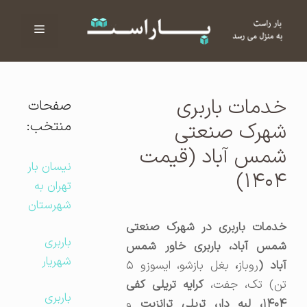
فهرست
ا
خدمات باربری
صفحات
منتخب:
شهرک صنعتی
شمس آباد (قیمت
نیسان بار
۱۴۰۴)
تهران به
شهرستان
خدمات باربری در شهرک صنعتی
باربری
شمس آباد، باربری خاور شمس
شهریار
باد (
روباز
،
بغل بازشو، ایسوزو ۵
ن) تک، جفت،
کرایه تریلی کفی
باربری
۱۴۰۴، لبه دار، تریلی ترانزیت
و