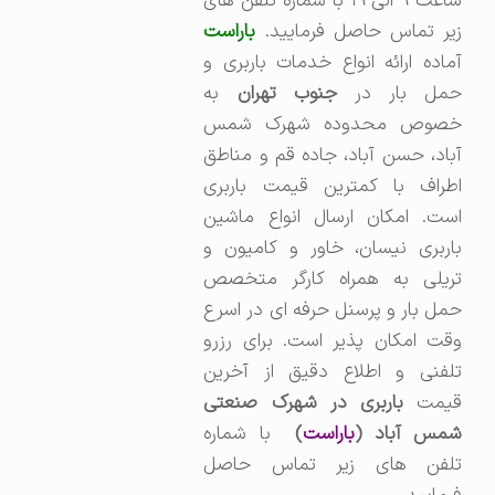
ساعت ۹ الی ۱۹ با شماره تلفن های
زیر تماس حاصل فرمایید.
باراست
آماده ارائه انواع خدمات باربری و
مل بار در
جنوب تهران
به
خصوص محدوده شهرک شمس
آباد، حسن آباد، جاده قم و مناطق
اطراف با کمترین قیمت باربری
است. امکان ارسال انواع ماشین
باربری نیسان، خاور و کامیون و
تریلی به همراه کارگر متخصص
حمل بار و پرسنل حرفه ای در اسرع
وقت امکان پذیر است. برای رزرو
تلفنی و اطلاع دقیق از آخرین
یمت
باربری در شهرک صنعتی
مس آباد (
باراست
)
با شماره
تلفن های زیر تماس حاصل