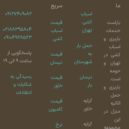
ما
سریع
اسباب
۰۹۱۲۷۴۰۹۰۸۲
کشی
باراست
قیمت
۰۲۱۸۸۳۹۵۸۰۴
تهران
خدمات
اسباب
۰۹۱
۰
۴۹۶۸۵۶۳
باربری و
کشی
حمل بار
اسباب
پاسخگویی از
به
قیمت
کشی در
ساعت ۹ الی ۱۹
شهرستان
نیسان
تهران و
حومه
رسیدگی به
نیسان
قیمت
است.
شکایات و
بار
خاور
باربری و
انتقادات
حمل
کرایه
قیمت
اثاثیه
خاور
کامیون
منزل در
این
کرایه
نرخ
مجموعه