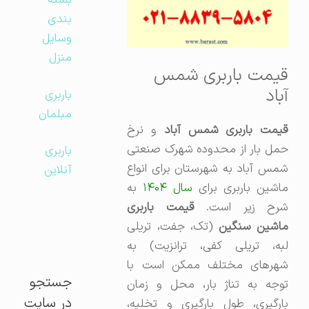
بسته
بندی
وسایل
منزل
قیمت باربری شمس
آباد
باربری
مبلمان
قیمت باربری شمس آباد
و نرخ
حمل بار از محدوده شهرک صنعتی
باربری
شمس آباد به شهرستان برای انواع
آنلاین
اشین باربری برای
سال ۱۴۰۴
به
رح زیر است.
قیمت باربری
اشین سنگین
(تک، جفت، تریلی
لبه، تریلی کفی، ترانزیت) به
شهرهای مختلف ممکن است با
جستجو
توجه به تناژ بار، محل و زمان
در سایت
بارگیری، طول بارگیری و تخلیه،