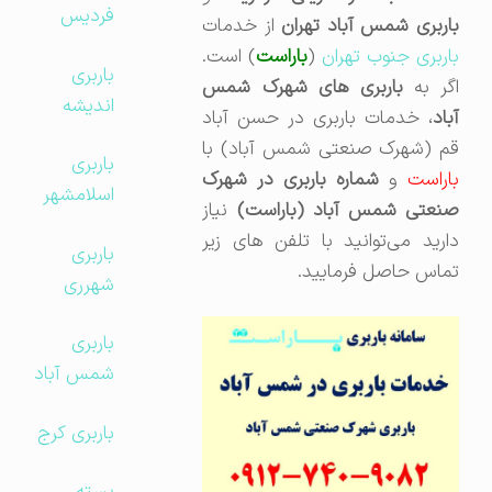
فردیس
اربری شمس آباد تهران
از خدمات
اربری جنوب تهران
(
باراست
) است.
باربری
گر به
باربری های شهرک شمس
اندیشه
آباد
، خدمات باربری در حسن آباد
قم (شهرک صنعتی شمس آباد) با
باربری
اراست
و
شماره باربری در شهرک
اسلامشهر
نعتی شمس آباد (باراست)
نیاز
دارید می‌توانید با تلفن های زیر
باربری
تماس حاصل فرمایید.
شهرری
باربری
شمس آباد
باربری کرج