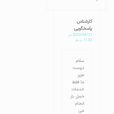
کارشناس
پاسخگویی
2022/06/21 در
11:03 ب.ظ
سلام
دوست
عزیر
ما فقط
خدمات
حمل بار
انجام
می