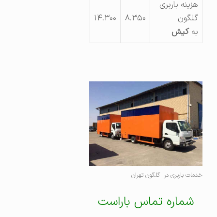
هزینه باربری
گلگون
۸.۳۵۰
۱۴.۳۰۰
به
کیش
خدمات باربری در گلگون تهران
شماره تماس باراست