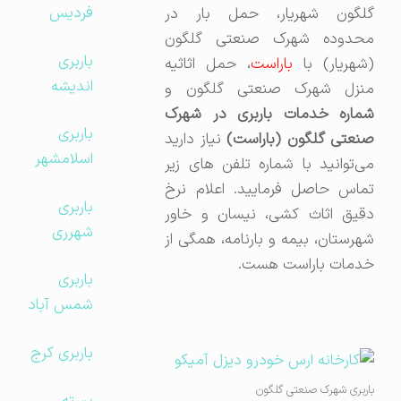
فردیس
گلگون شهریار، حمل بار در
محدوده شهرک صنعتی گلگون
باربری
(شهریار) با
باراست
، حمل اثاثیه
اندیشه
منزل شهرک صنعتی گلگون و
شماره خدمات باربری در شهرک
باربری
صنعتی گلگون (باراست)
نیاز دارید
اسلامشهر
می‌توانید با شماره تلفن های زیر
تماس حاصل فرمایید. اعلام نرخ
باربری
دقیق اثاث کشی، نیسان و خاور
شهرری
شهرستان، بیمه و بارنامه، همگی از
خدمات باراست هست.
باربری
شمس آباد
باربری کرج
باربری شهرک صنعتی گلگون