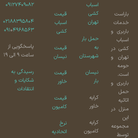
اسباب
۰۹۱۲۷۴۰۹۰۸۲
کشی
باراست
قیمت
۰۲۱۸۸۳۹۵۸۰۴
تهران
خدمات
اسباب
۰۹۱
۰
۴۹۶۸۵۶۳
باربری و
کشی
حمل بار
اسباب
پاسخگویی از
به
قیمت
کشی در
ساعت ۹ الی ۱۹
شهرستان
نیسان
تهران و
حومه
رسیدگی به
نیسان
قیمت
است.
شکایات و
بار
خاور
باربری و
انتقادات
حمل
کرایه
قیمت
اثاثیه
خاور
کامیون
منزل در
این
کرایه
نرخ
مجموعه
کامیون
اتحادیه
توسط