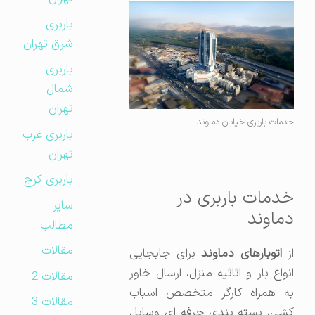
باربری
شرق تهران
باربری
شمال
تهران
خدمات باربری خیابان دماوند
باربری غرب
تهران
باربری کرج
خدمات باربری در
سایر
دماوند
مطالب
مقالات
از
اتوبارهای دماوند
برای جابجایی
انواع بار و اثاثیه منزل، ارسال خاور
مقالات 2
به همراه کارگر متخصص اسباب
مقالات 3
کشی، بسته بندی حرفه ای وسایل