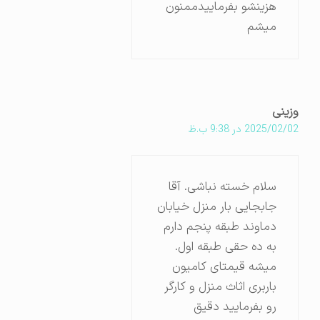
هزینشو بفرماییدممنون
میشم
وزینی
2025/02/02 در 9:38 ب.ظ
سلام خسته نباشی. آقا
جابجایی بار منزل خیابان
دماوند طبقه پنجم دارم
به ده حقی طبقه اول.
میشه قیمتای کامیون
باربری اثاث منزل و کارگر
رو بفرمایید دقیق