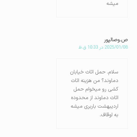
میشه
ص.وصالپور
2025/01/08 در 10:33 ق.ظ
سلام. حمل اثاث خیابان
دماوند؟ من هزینه اثاث
کشی رو میخوام حمل
اثاث دماوند از محدوده
اردیبهشت باربری میشه
به اوقاف.