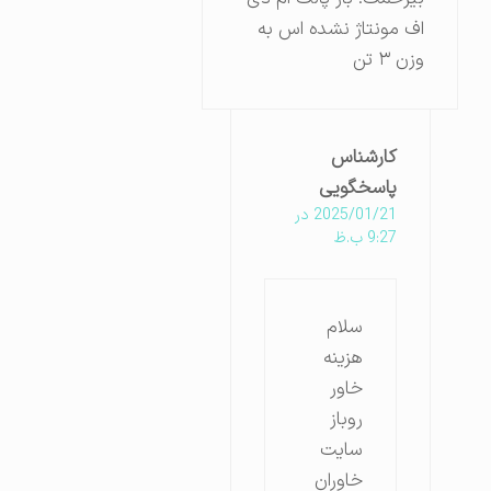
اف مونتاژ نشده اس به
وزن ۳ تن
کارشناس
پاسخگویی
2025/01/21 در
9:27 ب.ظ
سلام
هزینه
خاور
روباز
سایت
خاوران