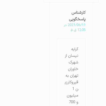
کارشناس
پاسخگویی
2021/06/11 در
12:05 ق.ظ
کرایه
نیسان از
شهرک
خاوران
تهران به
قیروکارزی
ن 1
میلیون
و 700