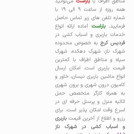
ناطق اطراف با
باراست
می‌توانید
همه روزه از ساعت ۹ الی ۱۹ با
شماره تلفن های زیر تماس حاصل
رمایید.
باراست
آماده ارائه انواع
خدمات باربری و اسباب کشی در
ردیس کرج
به خصوص محدوده
شهرک ناز، شهرک دهکده، شهرک
سپاه و مناطق اطراف با کمترین
قیمت باربری است. امکان ارسال
انواع ماشین باربری نیسان، خاور و
کامیون درون شهری و برون شهری
به همراه کارگر متخصص حمل
اثاثیه منزل و پرسنل حرفه ای در
اسرع وقت امکان پذیر است. برای
رزرو و اطلاع از آخرین قیمت
باربری
و اسباب کشی در شهرک ناز