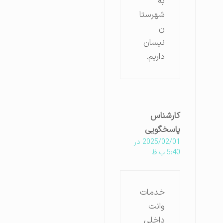
به
شهرستا
ن
نیسان
داریم.
کارشناس
پاسخگویی
2025/02/01 در
5:40 ب.ظ
خدمات
وانت
داخلی