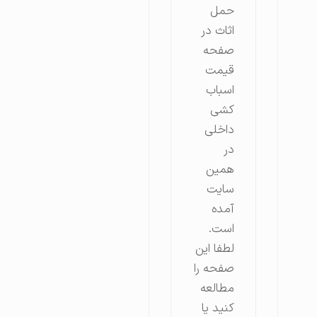
حمل
اثاث در
صفحه
قیمت
اسباب
کشی
داخلی
در
همین
سایت
آمده
است.
لطفا این
صفحه را
مطالعه
کنید یا