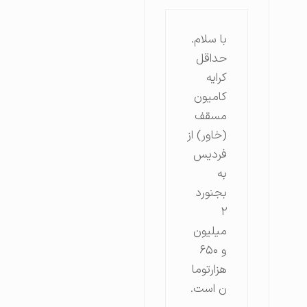
با سلام.
حداقل
کرایه
کامیون
مسقف
(خاور) از
فردیس
به
بجنورد
۲
میلیون
و ۶۵۰
هزارتوما
ن است.