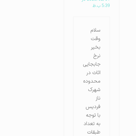
5:39 ب.ظ
سلام
وقت
بخیر
نرخ
جابجایی
اثاث در
محدوده
شهرک
ناز
فردیس
با توجه
به تعداد
طبقات