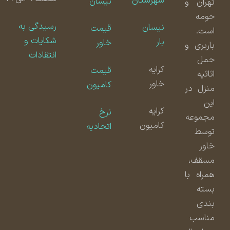
شهرستان
نیسان
تهران و
حومه
رسیدگی به
نیسان
قیمت
است.
شکایات و
بار
خاور
باربری و
انتقادات
حمل
کرایه
قیمت
اثاثیه
خاور
کامیون
منزل در
این
کرایه
نرخ
مجموعه
کامیون
اتحادیه
توسط
خاور
مسقف،
همراه با
بسته
بندی
مناسب