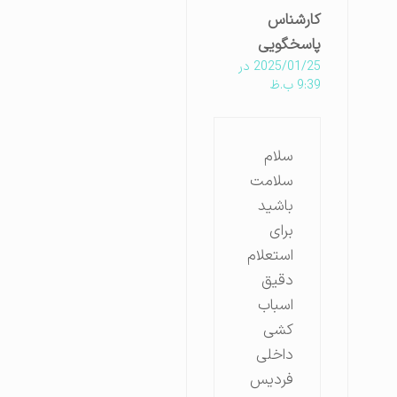
کارشناس
پاسخگویی
2025/01/25 در
9:39 ب.ظ
سلام
سلامت
باشید
برای
استعلام
دقیق
اسباب
کشی
داخلی
فردیس