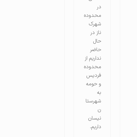
در
محدوده
شهرک
ناز در
حال
حاضر
نداریم از
محدوده
فردیس
و حومه
به
شهرستا
ن
نیسان
داریم.