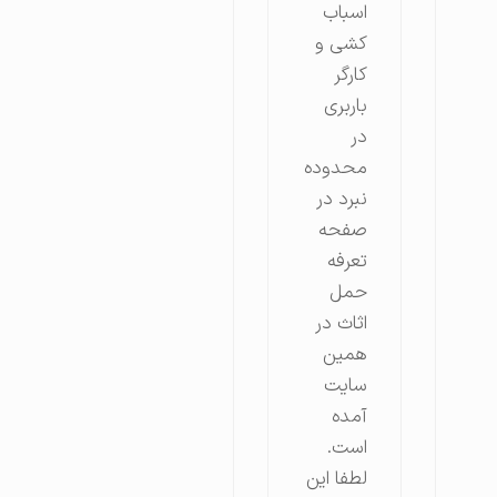
اسباب
کشی و
کارگر
باربری
در
محدوده
نبرد در
صفحه
تعرفه
حمل
اثاث در
همین
سایت
آمده
است.
لطفا این