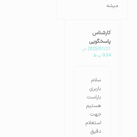
میشه
کارشناس
پاسخگویی
2025/01/21 در
9:34 ب.ظ
سلام
باربری
باراست
هستیم
جهت
استعلام
دقیق