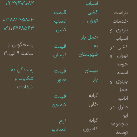
اسباب
۰۹۱۲۷۴۰۹۰۸۲
کشی
باراست
قیمت
۰۲۱۸۸۳۹۵۸۰۴
تهران
خدمات
اسباب
۰۹۱
۰
۴۹۶۸۵۶۳
باربری و
کشی
حمل بار
اسباب
پاسخگویی از
به
قیمت
کشی در
ساعت ۹ الی ۱۹
شهرستان
نیسان
تهران و
حومه
رسیدگی به
نیسان
قیمت
است.
شکایات و
بار
خاور
باربری و
انتقادات
حمل
کرایه
قیمت
اثاثیه
خاور
کامیون
منزل در
این
کرایه
نرخ
مجموعه
کامیون
اتحادیه
توسط