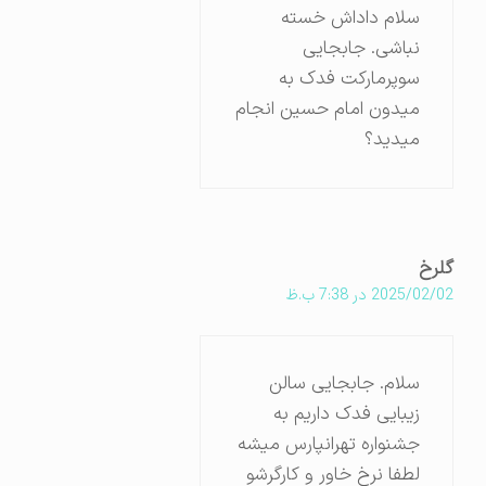
سلام داداش خسته
نباشی. جابجایی
سوپرمارکت فدک به
میدون امام حسین انجام
میدید؟
گلرخ
2025/02/02 در 7:38 ب.ظ
سلام. جابجایی سالن
زیبایی فدک داریم به
جشنواره تهرانپارس میشه
لطفا نرخ خاور و کارگرشو