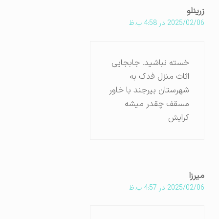
زرینلو
2025/02/06 در 4:58 ب.ظ
خسته نباشید. جابجایی
اثاث منزل فدک به
شهرستان بیرجند با خاور
مسقف چقدر میشه
کرایش
میرزا
2025/02/06 در 4:57 ب.ظ