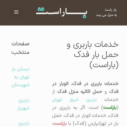
فهرست
ا
خدمات باربری و
صفحات
منتخب:
حمل بار فدک
(باراست)
نیسان بار
تهران به
دمات باربری در فدک
،
اتوبار در
شهرستان
فدک
و
حمل اثاثیه منزل فدک
از
دمات
باربری شرق تهران
باربری
(
باراست
) است. اگر به باربری در
شهریار
فدک، خدمات اتوبار در فدک، حمل
باربری
بار در تهرانپارس (فدک) با
باراست
،