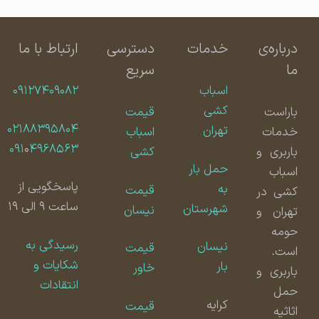
درباره‌ی
خدمات
دسترسی
ارتباط با ما
ما
سریع
اسباب
۰۹۱۲۷۴۰۹۰۸۲
کشی
باراست
قیمت
۰۲۱۸۸۳۹۵۸۰۴
تهران
خدمات
اسباب
۰۹۱
۰
۴۹۶۸۵۶۳
باربری و
کشی
حمل بار
اسباب
پاسخگویی از
به
قیمت
کشی در
ساعت ۹ الی ۱۹
شهرستان
نیسان
تهران و
حومه
رسیدگی به
نیسان
قیمت
است.
شکایات و
بار
خاور
باربری و
انتقادات
حمل
کرایه
قیمت
اثاثیه