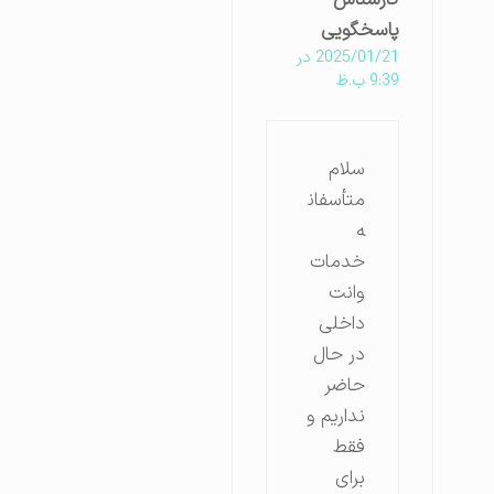
پاسخگویی
2025/01/21 در
9:39 ب.ظ
سلام
متأسفان
ه
خدمات
وانت
داخلی
در حال
حاضر
نداریم و
فقط
برای