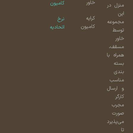
خاور
کامیون
منزل در
این
کرایه
نرخ
مجموعه
کامیون
اتحادیه
توسط
خاور
مسقف،
همراه با
بسته
بندی
مناسب
و ارسال
کارگر
مجرب
صورت
می‌پذیرد
تا