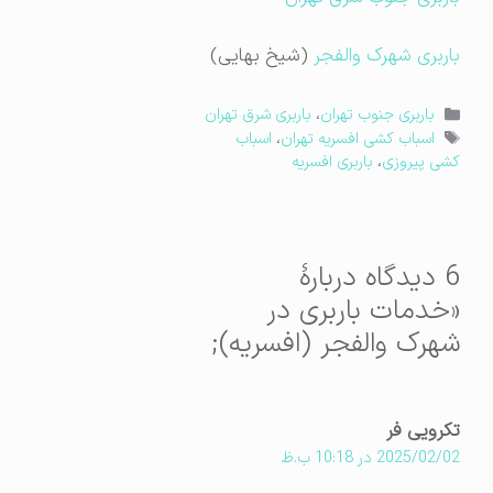
باربری شهرک والفجر
(شیخ بهایی)
دسته‌ها
باربری جنوب تهران
،
باربری شرق تهران
برچسب‌ها
اسباب کشی افسریه تهران
،
اسباب
کشی پیروزی
،
باربری افسریه
6 دیدگاه دربارهٔ
«خدمات باربری در
شهرک والفجر (افسریه);
تکرویی فر
2025/02/02 در 10:18 ب.ظ