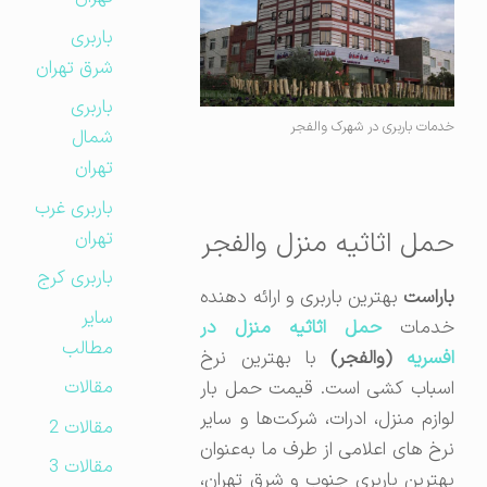
باربری
شرق تهران
باربری
خدمات باربری در شهرک والفجر
شمال
تهران
باربری غرب
حمل اثاثیه منزل والفجر
تهران
باربری کرج
باراست
بهترین باربری و ارائه دهنده
سایر
دمات
حمل اثاثیه منزل در
مطالب
فسریه
(والفجر)
با بهترین نرخ
مقالات
اسباب کشی است. قیمت حمل بار
لوازم منزل، ادرات، شرکت‌ها و سایر
مقالات 2
نرخ های اعلامی از طرف ما به‌عنوان
مقالات 3
بهترین باربری جنوب و شرق تهران،