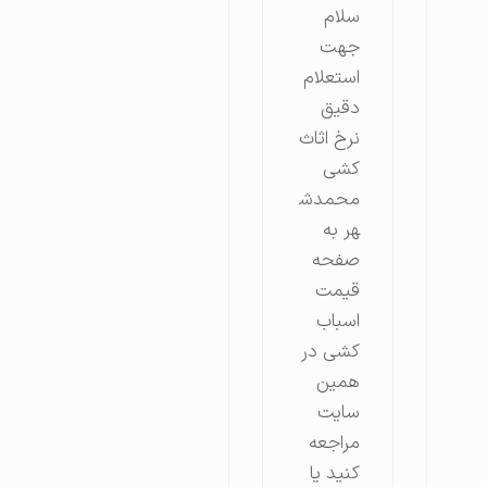
سلام
جهت
استعلام
دقیق
نرخ اثاث
کشی
محمدش
هر به
صفحه
قیمت
اسباب
کشی در
همین
سایت
مراجعه
کنید یا