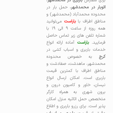
برای سفارش
باربری در محمدشهر
،‌
توبار در محمدشهر
، حمل بار در
محدوده محمدآباد (محمدشهر) و
ناطق اطراف با
باراست
می‌توانید
همه روزه از ساعت ۹ الی ۱۹ با
شماره تلفن های زیر تماس حاصل
رمایید.
باراست
آماده ارائه انواع
خدمات باربری و اسباب کشی در
رج
به خصوص محدوده
محمدشهر، ماهدشت، صفادشت و
مناطق اطراف با کمترین قیمت
باربری است. امکان ارسال انواع
نیسان، خاور و کامیون درون و
برون شهری به همراه کارگر
متخصص حمل اثاثیه منزل امکان
پذیر است. برای رزرو باربری و اطلاع