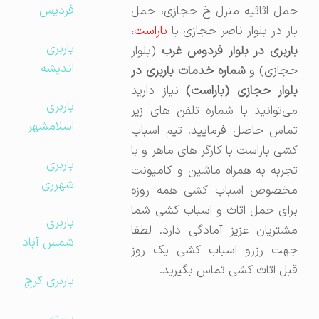
فردیس
حمل اثاثیه منزل خ حجازی،‌ حمل
بار در بلوار ناصر حجازی با
باراست
،
باربری
باربری در بلوار فردوس غرب
(بلوار
اندیشه
حجازی) و
شماره خدمات باربری در
بلوار حجازی (باراست)‌
نیاز دارید
باربری
می‌توانید با شماره تلفن های زیر
اسلامشهر
تماس حاصل فرمایید. تیم اسباب
کشی باراست با کارگر های ماهر و با
باربری
تجربه به همراه ماشین و کامیونت
شهرری
مخصوص اسباب کشی همه روزه
برای حمل اثاث و اسباب کشی شما
باربری
مشتریان عزیز آمادگی دارد. لطفا
شمس آباد
جهت رزرو اسباب کشی یک روز
قبل اثاث کشی تماس بگیرید.
باربری کرج