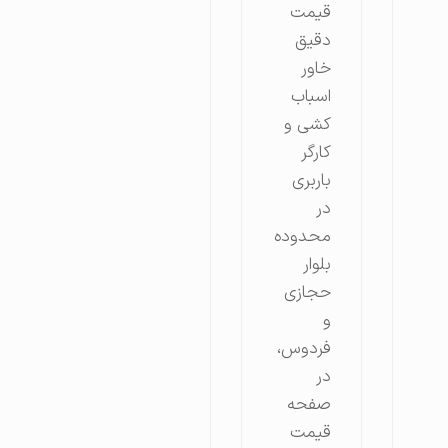
قیمت
دقیق
خاور
اسباب
کشی و
کارگر
باربری
در
محدوده
بلوار
حجازی
و
فردوس،
در
صفحه
قیمت