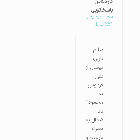
کارشناس
پاسخگویی
2025/01/29 در
6:51 ب.ظ
سلام
باربری
نیسان از
بلوار
فردوس
به
محمودآ
باد
شمال به
همراه
بارنامه و