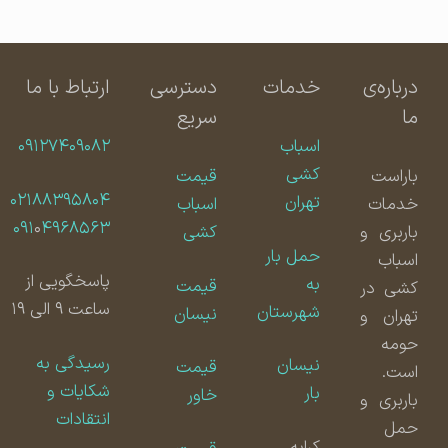
درباره‌ی
خدمات
دسترسی
ارتباط با ما
ما
سریع
اسباب
۰۹۱۲۷۴۰۹۰۸۲
کشی
باراست
قیمت
۰۲۱۸۸۳۹۵۸۰۴
تهران
خدمات
اسباب
۰۹۱
۰
۴۹۶۸۵۶۳
باربری و
کشی
حمل بار
اسباب
پاسخگویی از
به
قیمت
کشی در
ساعت ۹ الی ۱۹
شهرستان
نیسان
تهران و
حومه
رسیدگی به
نیسان
قیمت
است.
شکایات و
بار
خاور
باربری و
انتقادات
حمل
کرایه