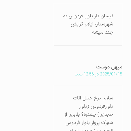
نیسان بار بلوار فردوس به
شهرستان ایلام کرایش
چند میشه
میهن دوست
2025/01/15 در 12:56 ب.ظ
سلام. نرخ حمل اثاث
بلوارفردوس (بلوار
حجازی) چقدره؟ باربری از
شهرک پرواز بلوار فردوس
انجام میشه به سازمان