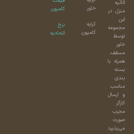
قیمت
اثاثیه
خاور
کامیون
منزل در
این
کرایه
نرخ
مجموعه
کامیون
اتحادیه
توسط
خاور
مسقف،
همراه با
بسته
بندی
مناسب
و ارسال
کارگر
مجرب
صورت
می‌پذیرد