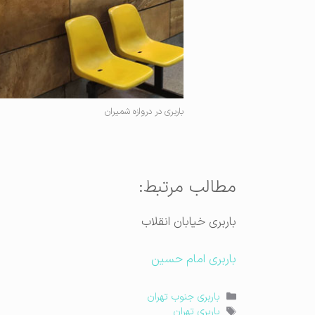
باربری در دروازه شمیران
مطالب مرتبط:
باربری خیابان انقلاب
باربری امام حسین
دسته‌ها
باربری جنوب تهران
برچسب‌ها
باربری تهران