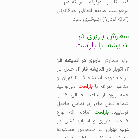
کند تا از هرگونه سوءتفاهم یا
درخواست هزینه اضافی غیرقانونی
(“دبّه کردن”) جلوگیری شود.
سفارش باربری در
اندیشه با
باراست
رای سفارش
باربری در اندیشه فاز
،‌
اتوبار در اندیشه فاز ۲
، حمل بار
در محدوده اندیشه فاز ۲ تهران و
ناطق اطراف با
باراست
می‌توانید
همه روزه از ساعت ۹ الی ۱۹ با
شماره تلفن های زیر تماس حاصل
رمایید.
باراست
آماده ارائه انواع
خدمات باربری و اسباب کشی در
رب تهران
به خصوص محدوده