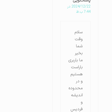
پاسخگویی
2024/12/22 در
7:44 ب.ظ
سلام
وقت
شما
بخیر
ما باربری
باراست
هستیم
و در
محدوده
اندیشه
و
فردیس