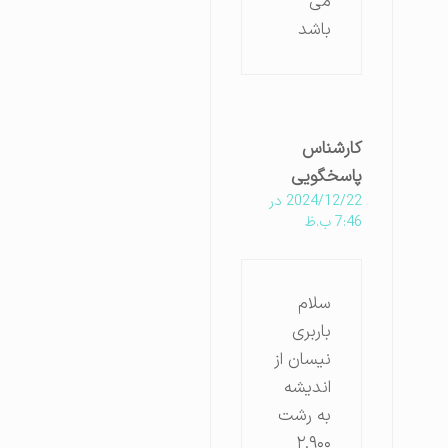
می
باشد
کارشناس
پاسخگویی
2024/12/22 در
7:46 ب.ظ
سلام
باربری
نیسان از
اندیشه
به رشت
۲.۹۰۰