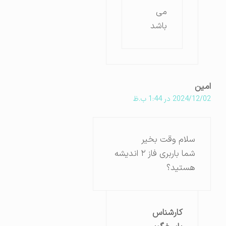
می
باشد
امین
2024/12/02 در 1:44 ب.ظ
سلام وقت بخیر
شما باربری فاز ۲ اندیشه
هستید؟
کارشناس