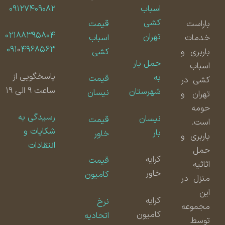
اسباب
۰۹۱۲۷۴۰۹۰۸۲
کشی
باراست
قیمت
۰۲۱۸۸۳۹۵۸۰۴
تهران
خدمات
اسباب
۰۹۱
۰
۴۹۶۸۵۶۳
باربری و
کشی
حمل بار
اسباب
پاسخگویی از
به
قیمت
کشی در
ساعت ۹ الی ۱۹
شهرستان
نیسان
تهران و
حومه
رسیدگی به
نیسان
قیمت
است.
شکایات و
بار
خاور
باربری و
انتقادات
حمل
کرایه
قیمت
اثاثیه
خاور
کامیون
منزل در
این
کرایه
نرخ
مجموعه
کامیون
اتحادیه
توسط