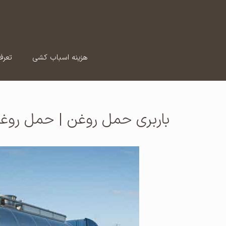
رش
ه
حتوا
هزینه اسباب کشی
تعرف
باربری حمل روغن | حمل روغ