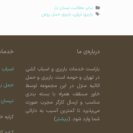
دسته‌ها
سایر مطالب
،
نیسان بار
برچسب‌ها
باربری تریلی
،
باربری حمل روغن
درباره‌ی ما
خدمات
باراست خدمات باربری و اسباب کشی
اسباب 
در تهران و حومه است. باربری و حمل
حمل با
اثاثیه منزل در این مجموعه توسط
خاور مسقف، همراه با بسته بندی
نیسان ب
مناسب و ارسال کارگر مجرب صورت
می‌پذیرد تا کمترین آسیب به دارائی
کرایه خا
شما وارد شود. (
بیشتر
)
کرایه ک