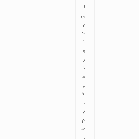
ل
ی
ب
ج
ن
و
ر
د
م
ی
خ
ا
ی
م
ج
ا