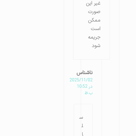
غیر این
صورت
ممکن
است
جریمه
شود
ناشناس
2025/11/02
در 10:52
ب.ظ
س
ل
ا