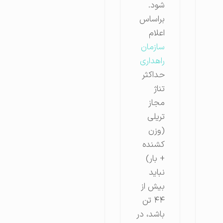
شود.
براساس
اعلام
سازمان
راهداری
حداکثر
تناژ
مجاز
تریلی
(وزن
کشنده
+ بار)
نباید
بیش از
۴۴ تن
باشد، در