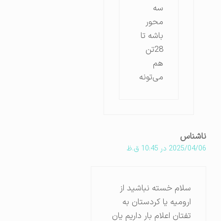
سه
محور
باشه تا
28تن
هم
می‌تونه
ناشناس
2025/04/06 در 10:45 ق.ظ
سلام خسته نباشید از
ارومیه یا کردستان به
تفتان اعلام بار داریم یان