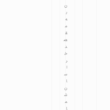
ن
ب
ه
م
ق
ص
د
خ
ر
ا
س
ا
ن
ش
م
ا