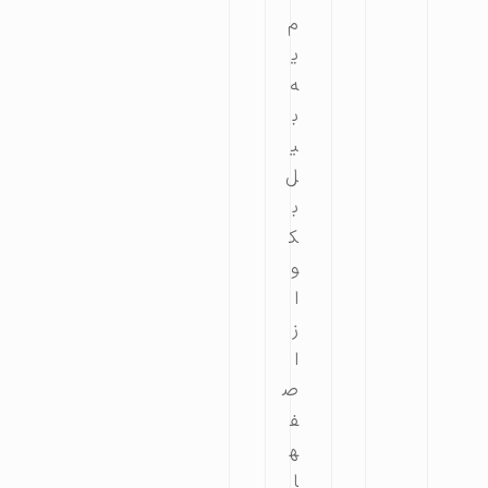
م
ی
ه
ب
ی
ل
ب
ک
و
ا
ز
ا
ص
ف
ه
ا