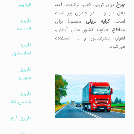
فردیس
چرخ
برای تریلی کفی، ترانزیت، لبه،
بغل دار و … در جدول زیر آمده
باربری
ست.
کرایه تریلی
معمولاً برای
اندیشه
مناطق جنوب کشور مثل آبادان،
اهواز، بندرعباس و … استفاده
باربری
می‌شود.
اسلامشهر
باربری
شهرری
باربری
شمس آباد
باربری کرج