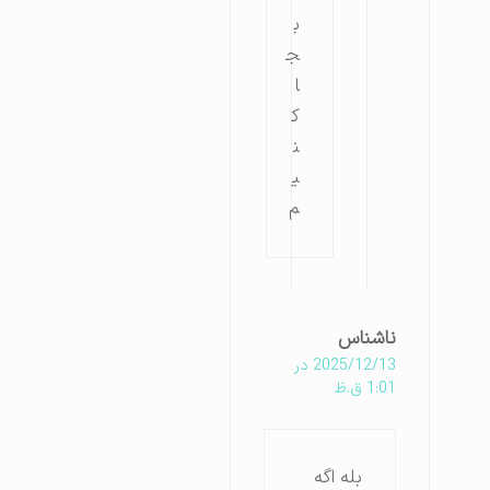
ب
ج
ا
ک
ن
ی
م
ناشناس
2025/12/13 در
1:01 ق.ظ
بله اگه