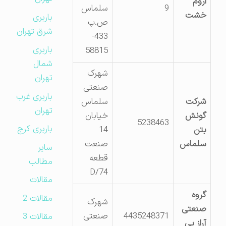
اروم
9
سلماس
خشت
باربری
ص.پ
شرق تهران
433-
باربری
58815
شمال
شهرک
تهران
صنعتی
باربری غرب
شرکت
سلماس
تهران
گونش
خیابان
5238463
باربری کرج
بتن
14
سلماس
صنعت
سایر
قطعه
مطالب
D/74
مقالات
گروه
مقالات 2
شهرک
صنعتی
4435248371
صنعتی
مقالات 3
آراز پی