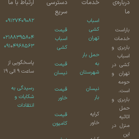
درباره‌ی
خدمات
دسترسی
ارتباط با ما
ما
سریع
اسباب
۰۹۱۲۷۴۰۹۰۸۲
کشی
باراست
قیمت
۰۲۱۸۸۳۹۵۸۰۴
تهران
خدمات
اسباب
۰۹۱
۰
۴۹۶۸۵۶۳
باربری و
کشی
حمل بار
اسباب
پاسخگویی از
به
قیمت
کشی در
ساعت ۹ الی ۱۹
شهرستان
نیسان
تهران و
حومه
رسیدگی به
نیسان
قیمت
است.
شکایات و
بار
خاور
باربری و
انتقادات
حمل
کرایه
قیمت
اثاثیه
خاور
کامیون
منزل در
این