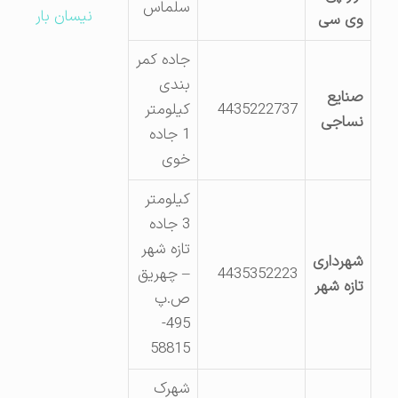
سلماس
نیسان بار
وی سی
جاده کمر
بندی
صنایع
4435222737
کیلومتر
نساجی
1 جاده
خوی
کیلومتر
3 جاده
تازه شهر
شهرداری
4435352223
– چهریق
تازه شهر
ص.پ
495-
58815
شهرک