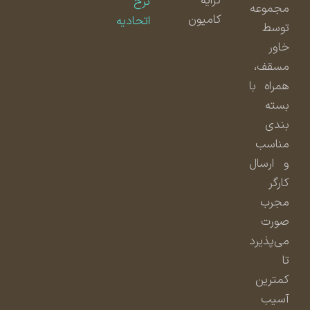
کرایه
نرخ
مجموعه
کامیون
اتحادیه
توسط
خاور
مسقف،
همراه با
بسته
بندی
مناسب
و ارسال
کارگر
مجرب
صورت
می‌پذیرد
تا
کمترین
آسیب