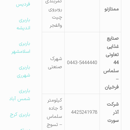
کمربندی
فردیس
ممتازنو
روبروی
چیت
باربری
والفجر
اندیشه
صنایع
باربری
غذایی
اسلامشهر
تعاونی
شهرک
0443-5444440
44
صنعتی
باربری
سلماس
شهرری
–
فرخیان
باربری
شمس آباد
کیلومتر
شرکت
5 جاده
آذر
4425241978
باربری کرج
سلماس
سورت
– تسوج