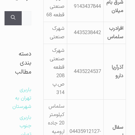
شرق بام
9143437844
صنعتی
میلان
قطعه 68
جستجوی
برای:
افرادرب
شهرک
4435238442
سلماس
صنعتی
شهرک
دسته
صنعتی
بندی
آذرآریا
قطعه
مطالب
4435224537
دارو
208
ص.پ
باربری
314
تهران به
سلماس
شهرستان
کیلومتر
باربری
20 جاده
جنوب
سفال
04435912127-
ارومیه
تهران