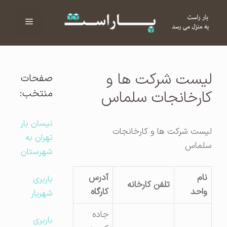
فهرست
ا
لیست شرکت ها و
صفحات
منتخب:
کارخانجات سلماس
نیسان بار
لیست شرکت ها و کارخانجات
تهران به
سلماس
شهرستان
نام
آدرس
باربری
تلفن کارخانه
واحد
کارگاه
شهریار
جاده
باربری