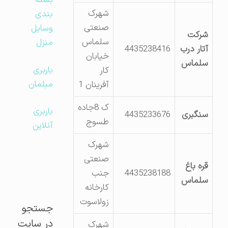
بسته
شهرک
بندی
صنعتی
وسایل
شرکت
سلماس
منزل
آتار درب
4435238416
خیابان
سلماس
باربری
کار
مبلمان
آفرینان 1
ک 8جاده
باربری
سنگبری
4435233676
طسوج
آنلاین
شهرک
صنعتی
قره باغ
4435238188
جنب
سلماس
کارخانه
زولاسوت
جستجو
در سایت
شهرک