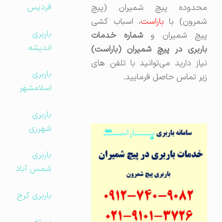
فردیس
محدوده پیچ شمیران (پیچ
شمرون) با
باراست
، اسباب کشی
باربری
یچ شمیران و
شماره خدمات
اندیشه
باربری در پیچ شمیران (باراست)
نیاز دارید می‌توانید با تلفن های
باربری
زیر تماس حاصل فرمایید.
اسلامشهر
باربری
شهرری
باربری
شمس آباد
باربری کرج