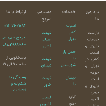
درباره‌ی
خدمات
دسترسی
ارتباط با ما
ما
سریع
اسباب
۰۹۱۲۷۴۰۹۰۸۲
کشی
باراست
قیمت
۰۲۱۸۸۳۹۵۸۰۴
تهران
خدمات
اسباب
۰۹۱
۰
۴۹۶۸۵۶۳
باربری و
کشی
حمل بار
اسباب
پاسخگویی از
به
قیمت
کشی در
ساعت ۹ الی ۱۹
شهرستان
نیسان
تهران و
حومه
رسیدگی به
نیسان
قیمت
است.
شکایات و
بار
خاور
باربری و
انتقادات
حمل
کرایه
قیمت
اثاثیه
خاور
کامیون
منزل در