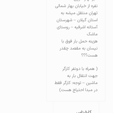
نفره از خیابان بهار شمالی
تهران منتقل میشه به
استان گیلان – شهرستان
آستانه اشرفیه – روستای
ماشک
هزینه حمل بار فوق با
نیسان به مقصد چقدر
هست؟؟؟
( همراه با دونفر کارگر
جهت انتقال بار به
ماشین – توجه: کارگر فقط
در مبدا احتیاج هست)
کارشناس