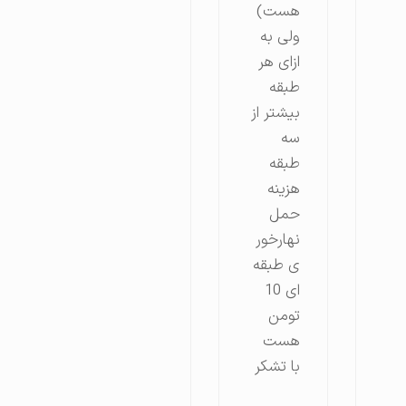
هست)
ولی به
ازای هر
طبقه
بیشتر از
سه
طبقه
هزینه
حمل
نهارخور
ی طبقه
ای 10
تومن
هست
با تشکر