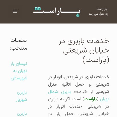
فهرست
ا
خدمات باربری در
صفحات
منتخب:
خیابان شریعتی
(باراست)
نیسان بار
تهران به
دمات باربری در شریعتی
،
اتوبار در
شهرستان
شریعتی
و
حمل اثاثیه منزل
ریعتی
از خدمات
باربری شمال
باربری
هران
(
باراست
) است. اگر به باربری
شهریار
در شریعتی، خدمات اتوبار در
باربری
خیابان شریعتی، حمل بار در