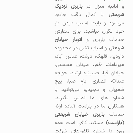
 اثاثیه منزل در
باربری نزدیک
شریعتی
با کمال دقت جابجا
می‌شود و بابت آسیب دیدن بار
خود نگران نباشید. برای سفارش
دمات باربری و
اتوبار خیابان
شریعتی
و اسباب کشی در محدوده
داودیه، قلهک، دولت، عباس آباد،
میرداماد، ظفر، میدان محسنی،
خیابان قبا، حسینیه ارشاد، خواجه
عبدالله انصاری، باغ صبا، پیچ
شمیران و مجیدیه می‌توانید با
شماره های ما تماس بگیرید.
همکاران ما در باراست آماده ارائه
دمات
باربری خیابان شریعتی
(باراست)
هستند کافی است همه
روزه با شماره تلفن‌های شرکت