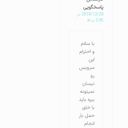
پاسخگویی
2019/12/28 در
2:45 ب.ظ
با سلام
و احترام
این
سرویس
رو
نیسان
نمیتونه
ببره باید
با خاور
حمل بار
انجام