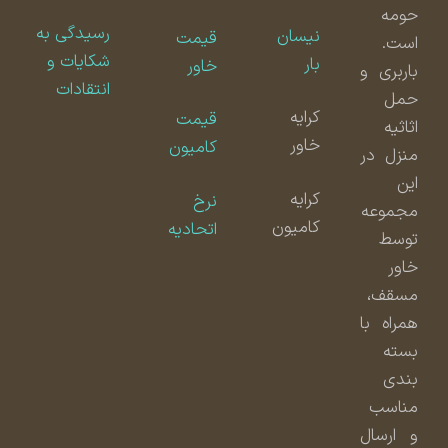
حومه
رسیدگی به
نیسان
قیمت
است.
شکایات و
بار
خاور
باربری و
انتقادات
حمل
کرایه
قیمت
اثاثیه
خاور
کامیون
منزل در
این
کرایه
نرخ
مجموعه
کامیون
اتحادیه
توسط
خاور
مسقف،
همراه با
بسته
بندی
مناسب
و ارسال