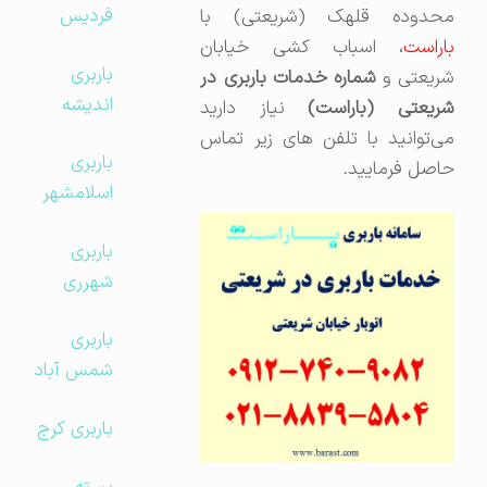
فردیس
محدوده قلهک (شریعتی) با
باراست
، اسباب کشی خیابان
باربری
ریعتی و
شماره خدمات باربری در
اندیشه
شریعتی (باراست)
نیاز دارید
می‌توانید با تلفن های زیر تماس
باربری
حاصل فرمایید.
اسلامشهر
باربری
شهرری
باربری
شمس آباد
باربری کرج