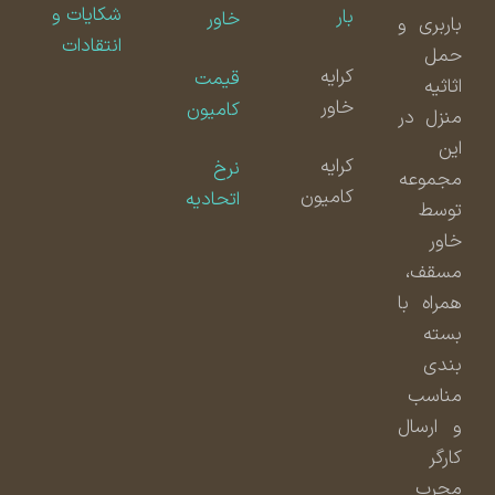
شکایات و
بار
خاور
باربری و
انتقادات
حمل
کرایه
قیمت
اثاثیه
خاور
کامیون
منزل در
این
کرایه
نرخ
مجموعه
کامیون
اتحادیه
توسط
خاور
مسقف،
همراه با
بسته
بندی
مناسب
و ارسال
کارگر
مجرب