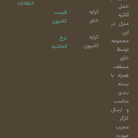
انتقادات
حمل
کرایه
قیمت
اثاثیه
خاور
کامیون
منزل در
این
کرایه
نرخ
مجموعه
کامیون
اتحادیه
توسط
خاور
مسقف،
همراه با
بسته
بندی
مناسب
و ارسال
کارگر
مجرب
صورت