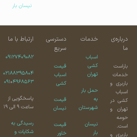
نیسان بار
درباره‌ی
خدمات
دسترسی
ارتباط با ما
ما
سریع
اسباب
۰۹۱۲۷۴۰۹۰۸۲
کشی
باراست
قیمت
۰۲۱۸۸۳۹۵۸۰۴
تهران
خدمات
اسباب
۰۹۱
۰
۴۹۶۸۵۶۳
باربری و
کشی
حمل بار
اسباب
پاسخگویی از
به
قیمت
کشی در
ساعت ۹ الی ۱۹
شهرستان
نیسان
تهران و
حومه
رسیدگی به
نیسان
قیمت
است.
شکایات و
بار
خاور
باربری و