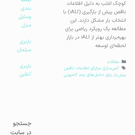
بسته
کوچک اغلب به دلیل اطلاعات
بندی
ناقص پیش از بارگیری (iALI) با
وسایل
انتخاب بار مشکل دارند. این
منزل
مطالعه یک رویکرد ریاضی برای
بهره‌برداری بهتر از iALI در بازار
باربری
لحظه‌ای توسعه
مبلمان
دسته‌ها
مقالات
باربری
برچسب‌ها
کمی‌سازی مزایای اطلاعات ناقص
آنلاین
پیش‌بار برای حامل‌های چند کامیونی
جستجو
در سایت