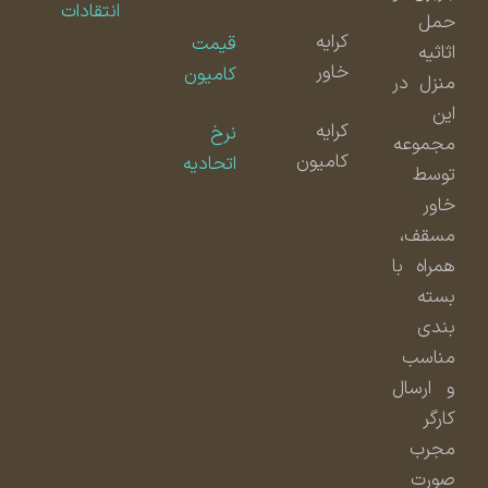
انتقادات
حمل
کرایه
قیمت
اثاثیه
خاور
کامیون
منزل در
این
کرایه
نرخ
مجموعه
کامیون
اتحادیه
توسط
خاور
مسقف،
همراه با
بسته
بندی
مناسب
و ارسال
کارگر
مجرب
صورت