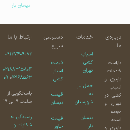
نیسان بار
درباره‌ی
خدمات
دسترسی
ارتباط با ما
ما
سریع
اسباب
۰۹۱۲۷۴۰۹۰۸۲
کشی
باراست
قیمت
۰۲۱۸۸۳۹۵۸۰۴
تهران
خدمات
اسباب
۰۹۱
۰
۴۹۶۸۵۶۳
باربری و
کشی
حمل بار
اسباب
پاسخگویی از
به
قیمت
کشی در
ساعت ۹ الی ۱۹
شهرستان
نیسان
تهران و
حومه
رسیدگی به
نیسان
قیمت
است.
شکایات و
بار
خاور
باربری و