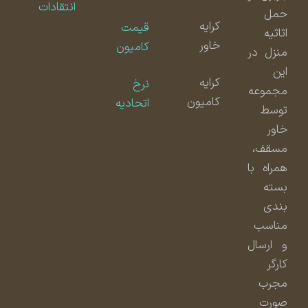
انتقادات
حمل
کرایه
قیمت
اثاثیه
خاور
کامیون
منزل در
این
کرایه
نرخ
مجموعه
کامیون
اتحادیه
توسط
خاور
مسقف،
همراه با
بسته
بندی
مناسب
و ارسال
کارگر
مجرب
صورت