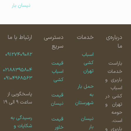
نیسان بار
درباره‌ی
خدمات
دسترسی
ارتباط با ما
ما
سریع
اسباب
۰۹۱۲۷۴۰۹۰۸۲
کشی
باراست
قیمت
۰۲۱۸۸۳۹۵۸۰۴
تهران
خدمات
اسباب
۰۹۱
۰
۴۹۶۸۵۶۳
باربری و
کشی
حمل بار
اسباب
پاسخگویی از
به
قیمت
کشی در
ساعت ۹ الی ۱۹
شهرستان
نیسان
تهران و
حومه
رسیدگی به
نیسان
قیمت
است.
شکایات و
بار
خاور
باربری و