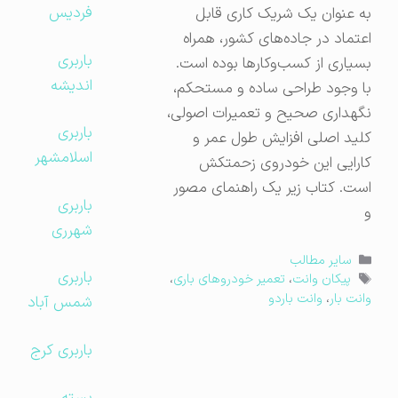
فردیس
به عنوان یک شریک کاری قابل
اعتماد در جاده‌های کشور، همراه
باربری
بسیاری از کسب‌وکارها بوده است.
اندیشه
با وجود طراحی ساده و مستحکم،
نگهداری صحیح و تعمیرات اصولی،
باربری
کلید اصلی افزایش طول عمر و
اسلامشهر
کارایی این خودروی زحمتکش
است. کتاب زیر یک راهنمای مصور
باربری
و
شهرری
دسته‌ها
سایر مطالب
باربری
برچسب‌ها
پیکان وانت
،
تعمیر خودروهای باری
،
وانت بار
،
وانت باردو
شمس آباد
باربری کرج