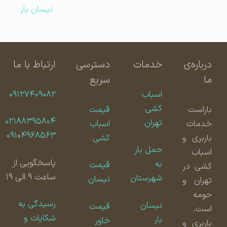
نیسان بار
درباره‌ی
خدمات
دسترسی
ارتباط با ما
ما
سریع
اسباب
۰۹۱۲۷۴۰۹۰۸۲
کشی
باراست
قیمت
۰۲۱۸۸۳۹۵۸۰۴
تهران
خدمات
اسباب
۰۹۱
۰
۴۹۶۸۵۶۳
باربری و
کشی
حمل بار
اسباب
پاسخگویی از
به
قیمت
کشی در
ساعت ۹ الی ۱۹
شهرستان
نیسان
تهران و
حومه
رسیدگی به
نیسان
قیمت
است.
شکایات و
بار
خاور
باربری و