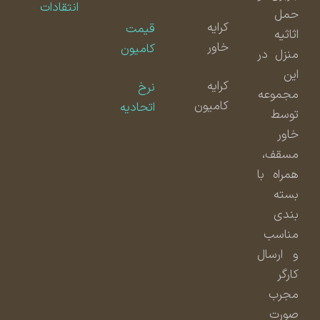
انتقادات
حمل
کرایه
قیمت
اثاثیه
خاور
کامیون
منزل در
این
کرایه
نرخ
مجموعه
کامیون
اتحادیه
توسط
خاور
مسقف،
همراه با
بسته
بندی
مناسب
و ارسال
کارگر
مجرب
صورت