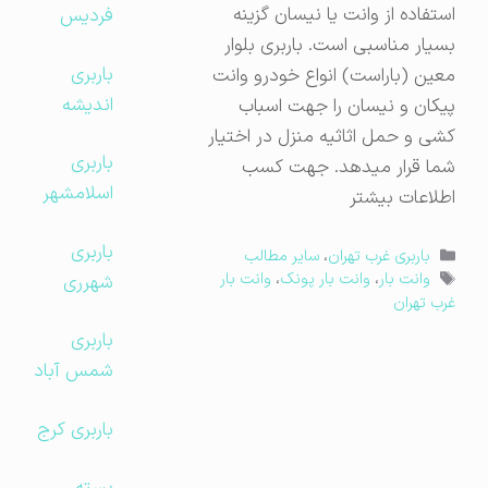
استفاده از وانت یا نیسان گزینه
فردیس
بسیار مناسبی است. باربری بلوار
باربری
معین (باراست) انواع خودرو وانت
اندیشه
پیکان و نیسان را جهت اسباب
کشی و حمل اثاثیه منزل در اختیار
باربری
شما قرار میدهد. جهت کسب
اسلامشهر
اطلاعات بیشتر
باربری
دسته‌ها
باربری غرب تهران
،
سایر مطالب
برچسب‌ها
شهرری
وانت بار
،
وانت بار پونک
،
وانت بار
غرب تهران
باربری
شمس آباد
باربری کرج