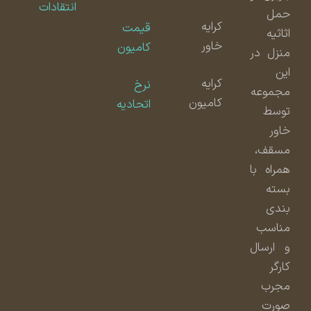
انتقادات
حمل
کرایه
قیمت
اثاثیه
خاور
کامیون
منزل در
این
کرایه
نرخ
مجموعه
کامیون
اتحادیه
توسط
خاور
مسقف،
همراه با
بسته
بندی
مناسب
و ارسال
کارگر
مجرب
صورت