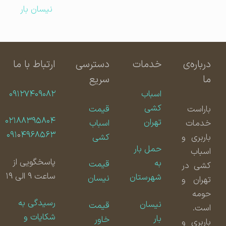
نیسان بار
درباره‌ی
خدمات
دسترسی
ارتباط با ما
ما
سریع
اسباب
۰۹۱۲۷۴۰۹۰۸۲
کشی
باراست
قیمت
۰۲۱۸۸۳۹۵۸۰۴
تهران
خدمات
اسباب
۰۹۱
۰
۴۹۶۸۵۶۳
باربری و
کشی
حمل بار
اسباب
پاسخگویی از
به
قیمت
کشی در
ساعت ۹ الی ۱۹
شهرستان
نیسان
تهران و
حومه
رسیدگی به
نیسان
قیمت
است.
شکایات و
بار
خاور
باربری و