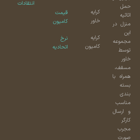
انتقادات
حمل
کرایه
قیمت
اثاثیه
خاور
کامیون
منزل در
این
کرایه
نرخ
مجموعه
کامیون
اتحادیه
توسط
خاور
مسقف،
همراه با
بسته
بندی
مناسب
و ارسال
کارگر
مجرب
صورت