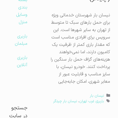
بسته
بندی
وسایل
نیسان بار شهرستان خدماتی ویژه
منزل
برای حمل بارهای سبک تا متوسط
از تهران به سایر شهرها است. این
باربری
سرویس برای افرادی مناسب است
مبلمان
که مقدار باری کمتر از ظرفیت یک
کامیون دارند، اما نمی‌خواهند
باربری
هزینه‌های گزاف حمل بار سنگین را
آنلاین
پرداخت کنند. خودرو نیسان، با
سایز مناسب و قابلیت عبور از
معابر شهری، امکان جابه‌جایی
دسته‌ها
نیسان بار
برچسب‌ها
باربری غرب تهران
،
نیسان بار چیتگر
جستجو
در سایت