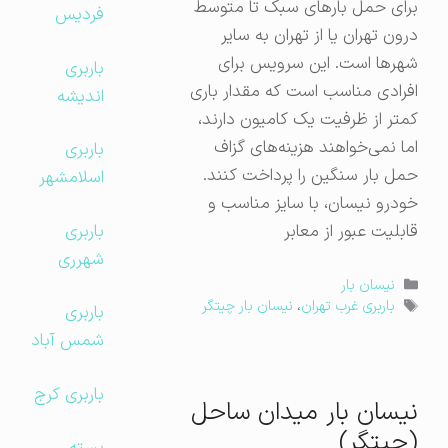
برای حمل بارهای سبک تا متوسط
فردیس
درون تهران یا از تهران به سایر
شهرها است. این سرویس برای
باربری
افرادی مناسب است که مقدار باری
اندیشه
کمتر از ظرفیت یک کامیون دارند،
اما نمی‌خواهند هزینه‌های گزاف
باربری
حمل بار سنگین را پرداخت کنند.
اسلامشهر
خودرو نیسان، با سایز مناسب و
باربری
قابلیت عبور از معابر
شهرری
دسته‌ها
نیسان بار
برچسب‌ها
باربری غرب تهران
،
نیسان بار چیتگر
باربری
شمس آباد
باربری کرج
نیسان بار میدان ساحل
(چیتگر)