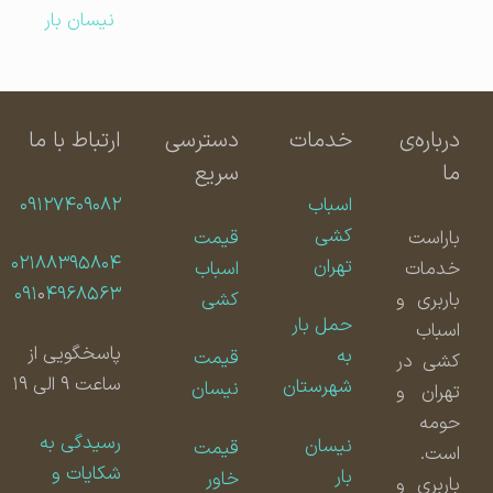
نیسان بار
درباره‌ی
خدمات
دسترسی
ارتباط با ما
ما
سریع
اسباب
۰۹۱۲۷۴۰۹۰۸۲
کشی
باراست
قیمت
۰۲۱۸۸۳۹۵۸۰۴
تهران
خدمات
اسباب
۰۹۱
۰
۴۹۶۸۵۶۳
باربری و
کشی
حمل بار
اسباب
پاسخگویی از
به
قیمت
کشی در
ساعت ۹ الی ۱۹
شهرستان
نیسان
تهران و
حومه
رسیدگی به
نیسان
قیمت
است.
شکایات و
بار
خاور
باربری و