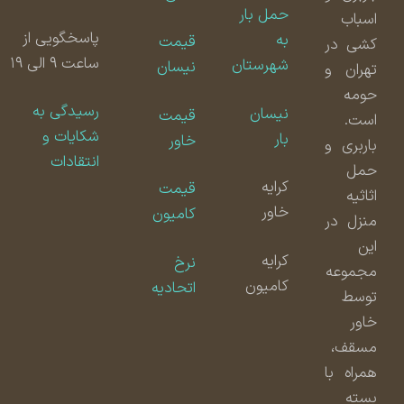
حمل بار
اسباب
پاسخگویی از
به
قیمت
کشی در
ساعت ۹ الی ۱۹
شهرستان
نیسان
تهران و
حومه
رسیدگی به
نیسان
قیمت
است.
شکایات و
بار
خاور
باربری و
انتقادات
حمل
کرایه
قیمت
اثاثیه
خاور
کامیون
منزل در
این
کرایه
نرخ
مجموعه
کامیون
اتحادیه
توسط
خاور
مسقف،
همراه با
بسته