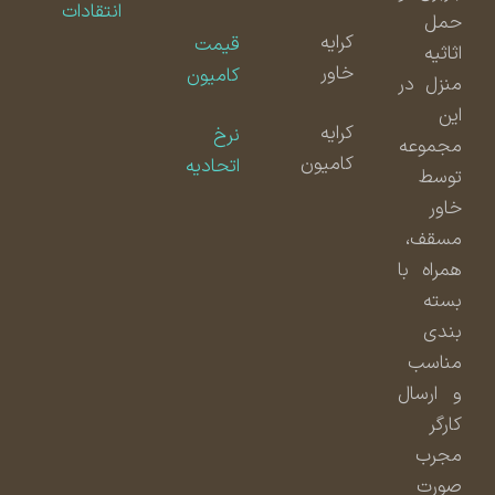
انتقادات
حمل
کرایه
قیمت
اثاثیه
خاور
کامیون
منزل در
این
کرایه
نرخ
مجموعه
کامیون
اتحادیه
توسط
خاور
مسقف،
همراه با
بسته
بندی
مناسب
و ارسال
کارگر
مجرب
صورت