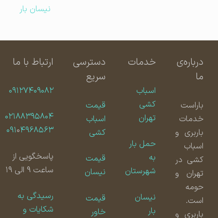
نیسان بار
درباره‌ی
خدمات
دسترسی
ارتباط با ما
ما
سریع
اسباب
۰۹۱۲۷۴۰۹۰۸۲
کشی
باراست
قیمت
۰۲۱۸۸۳۹۵۸۰۴
تهران
خدمات
اسباب
۰۹۱
۰
۴۹۶۸۵۶۳
باربری و
کشی
حمل بار
اسباب
پاسخگویی از
به
قیمت
کشی در
ساعت ۹ الی ۱۹
شهرستان
نیسان
تهران و
حومه
رسیدگی به
نیسان
قیمت
است.
شکایات و
بار
خاور
باربری و