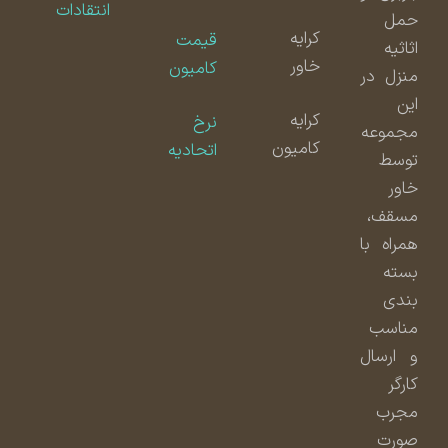
انتقادات
حمل
کرایه
قیمت
اثاثیه
خاور
کامیون
منزل در
این
کرایه
نرخ
مجموعه
کامیون
اتحادیه
توسط
خاور
مسقف،
همراه با
بسته
بندی
مناسب
و ارسال
کارگر
مجرب
صورت