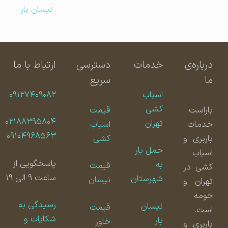
نیسان بار
درباره‌ی
خدمات
دسترسی
ارتباط با ما
ما
سریع
اسباب
۰۹۱۲۷۴۰۹۰۸۲
کشی
باراست
قیمت
۰۲۱۸۸۳۹۵۸۰۴
تهران
خدمات
اسباب
۰۹۱
۰
۴۹۶۸۵۶۳
باربری و
کشی
حمل بار
اسباب
پاسخگویی از
به
قیمت
کشی در
ساعت ۹ الی ۱۹
شهرستان
نیسان
تهران و
حومه
رسیدگی به
نیسان
قیمت
است.
شکایات و
بار
خاور
باربری و