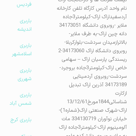
لیست شرکت ها و کارخانجات اراک
فردیس
نام واحد آدرس کارگاه تلفن کارخانه
آردسفیداراک اراک-کیلومتر3جاده
باربری
ملایر -روبروی دانشگاه 34173051
اندیشه
دانه چین اراک-به طرف ملایر-
بالاترازمیدان سردشت-بلوارکربلا-
باربری
روبروی دانشگاه اراک 34173060-2
اسلامشهر
ریسندگی پارسیان اراک – سهامی
خاص اراک-کیلومتر3جاده بروجرد-
باربری
سردشت-روبروی آردمینایی
شهرری
34173189 آذرین اراک تبدیل
ازکارت
باربری
شناسائی1844مورخ13/12/61
شمس آباد
اراک-شهرک صنعتی اراک(شماره1)-
خیابان نوآوران 334130719 مات
باربری کرج
آلومینیوم اراک-کیلومتر3جاده اراک