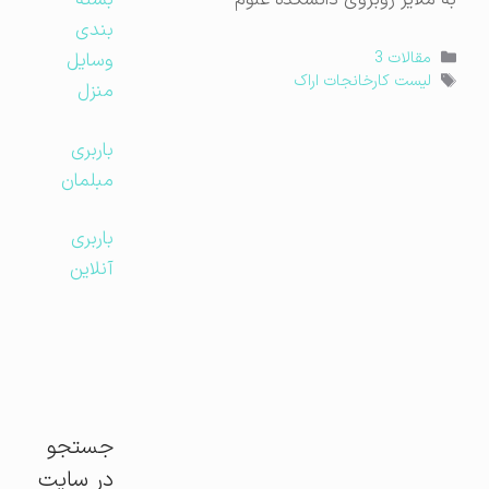
به ملایر-روبروی دانشکده علوم
بسته
بندی
دسته‌ها
وسایل
مقالات 3
برچسب‌ها
لیست کارخانجات اراک
منزل
باربری
مبلمان
باربری
آنلاین
جستجو
در سایت