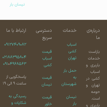
نیسان بار
درباره‌ی
خدمات
دسترسی
ارتباط با ما
ما
سریع
اسباب
۰۹۱۲۷۴۰۹۰۸۲
کشی
باراست
قیمت
۰۲۱۸۸۳۹۵۸۰۴
تهران
خدمات
اسباب
۰۹۱
۰
۴۹۶۸۵۶۳
باربری و
کشی
حمل بار
اسباب
پاسخگویی از
به
قیمت
کشی در
ساعت ۹ الی ۱۹
شهرستان
نیسان
تهران و
حومه
رسیدگی به
نیسان
قیمت
است.
شکایات و
بار
خاور
باربری و