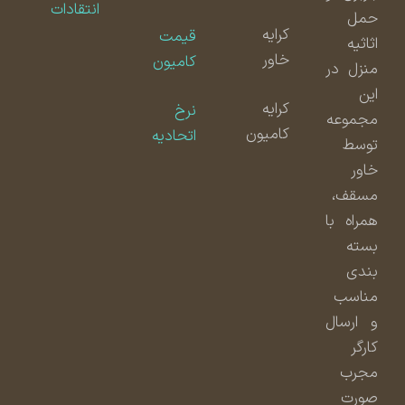
انتقادات
حمل
کرایه
قیمت
اثاثیه
خاور
کامیون
منزل در
این
کرایه
نرخ
مجموعه
کامیون
اتحادیه
توسط
خاور
مسقف،
همراه با
بسته
بندی
مناسب
و ارسال
کارگر
مجرب
صورت