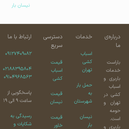
نیسان بار
درباره‌ی
خدمات
دسترسی
ارتباط با ما
ما
سریع
اسباب
۰۹۱۲۷۴۰۹۰۸۲
کشی
باراست
قیمت
۰۲۱۸۸۳۹۵۸۰۴
تهران
خدمات
اسباب
۰۹۱
۰
۴۹۶۸۵۶۳
باربری و
کشی
حمل بار
اسباب
پاسخگویی از
به
قیمت
کشی در
ساعت ۹ الی ۱۹
شهرستان
نیسان
تهران و
حومه
رسیدگی به
نیسان
قیمت
است.
شکایات و
بار
خاور
باربری و