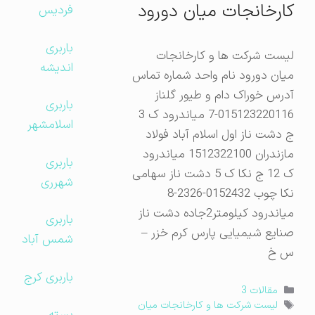
کارخانجات میان دورود
فردیس
باربری
لیست شرکت ها و کارخانجات
اندیشه
میان دورود نام واحد شماره تماس
آدرس خوراک دام و طیور گلناز
باربری
015123220116-7 میاندرود ک 3
اسلامشهر
ج دشت ناز اول اسلام آباد فولاد
مازندران 1512322100 میاندرود
باربری
ک 12 ج نکا ک 5 دشت ناز سهامی
شهرری
نکا چوب 0152432-2326-8
میاندرود کیلومتر2جاده دشت ناز
باربری
صنایع شیمیایی پارس کرم خزر –
شمس آباد
س خ
باربری کرج
دسته‌ها
مقالات 3
برچسب‌ها
لیست شرکت ها و کارخانجات میان