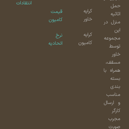
انتقادات
حمل
کرایه
قیمت
اثاثیه
خاور
کامیون
منزل در
این
کرایه
نرخ
مجموعه
کامیون
اتحادیه
توسط
خاور
مسقف،
همراه با
بسته
بندی
مناسب
و ارسال
کارگر
مجرب
صورت