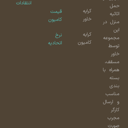
انتقادات
حمل
کرایه
قیمت
اثاثیه
خاور
کامیون
منزل در
این
کرایه
نرخ
مجموعه
کامیون
اتحادیه
توسط
خاور
مسقف،
همراه با
بسته
بندی
مناسب
و ارسال
کارگر
مجرب
صورت