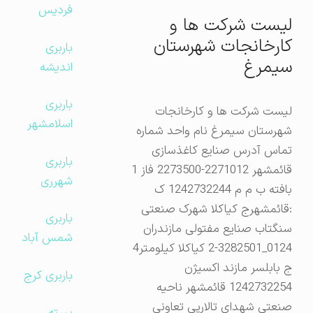
فردیس
لیست شرکت ها و
کارخانجات شهرستان
باربری
سیمرغ
اندیشه
باربری
لیست شرکت ها و کارخانجات
اسلامشهر
شهرستان سیمرغ نام واحد شماره
تماس آدرس صنایع کاغذسازی
باربری
قائمشهر 2271012-2273500 فاز 1
شهرری
بافته ب م م 1242732244 ک
:قائمشهرج کیاکلا شهرک صنعتی
باربری
سنگتاب صنایع مفتولی مازندران
شمس آباد
0124_3282501-2 کیاکلا کیلومتر4
ج بابلسر مازند اکسیژن
باربری کرج
1242732254 قائمشهر ناحیه
صنعتی شهدای تالارپی تعاونی