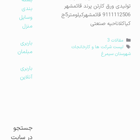
بسته
تولیدی ورق کارتن پرند قائمشهر
بندی
9111112506 قائمشهرکیلومتر5ج
وسایل
کیاکلاناحیه صنعتی
منزل
دسته‌ها
مقالات 3
باربری
برچسب‌ها
لیست شرکت ها و کارخانجات
مبلمان
شهرستان سیمرغ
باربری
آنلاین
جستجو
در سایت