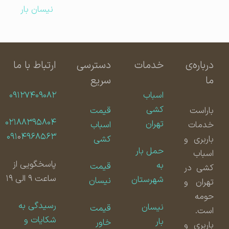
نیسان بار
درباره‌ی
خدمات
دسترسی
ارتباط با ما
ما
سریع
اسباب
۰۹۱۲۷۴۰۹۰۸۲
کشی
باراست
قیمت
۰۲۱۸۸۳۹۵۸۰۴
تهران
خدمات
اسباب
۰۹۱
۰
۴۹۶۸۵۶۳
باربری و
کشی
حمل بار
اسباب
پاسخگویی از
به
قیمت
کشی در
ساعت ۹ الی ۱۹
شهرستان
نیسان
تهران و
حومه
رسیدگی به
نیسان
قیمت
است.
شکایات و
بار
خاور
باربری و