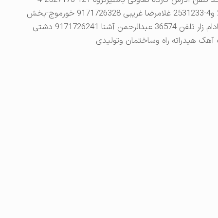
لیست شرکت ها و کارخانجات دشتی بوشهر نام واحد تلفن آدرس کارگاه تعاونی بامنیرگروه 121 2527173-4
خورموج – جنوب پل مند ، بادوله تلفن 3-2524461 و4-2531233 غلامرضا غریبی 9171726328 خورموج-بخش
سنا بوشهر ماسه 9171710581 خورموج -روستای بادام زار تلفن 36574 عبدالرحمن آشنا 9171726241 دشتی