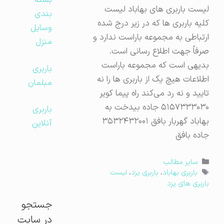
بسته
لیست باربری های بهاباد لیست
بندی
کلیه باربری ها که در زیر درج شده
وسایل
ارتباطی به مجموعه باراست ندارد و
منزل
صرفاً جهت اطلاع رسانی است.
بدیهی است که مجموعه باراست
باربری
اطلاعات هیچ یک از باربری ها را نه
مبلمان
تایید و نه رد می‌کند راه پیما کویر
۵۱۵۷۳۳۳۰۳۰ جاده بیدخت به
باربری
بهاباد گهربار بافق ۳۵۳۲۴۳۲۰۰۱
آنلاین
جاده بافق
دسته‌ها
سایر مطالب
برچسب‌ها
باربری بهاباد
،
باربری یزد
،
لیست
باربری های یزد
جستجو
در سایت