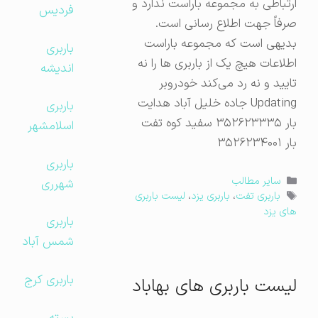
ارتباطی به مجموعه باراست ندارد و
فردیس
صرفاً جهت اطلاع رسانی است.
بدیهی است که مجموعه باراست
باربری
اطلاعات هیچ یک از باربری ها را نه
اندیشه
تایید و نه رد می‌کند خودروبر
Updating جاده خلیل آباد هدایت
باربری
بار ۳۵۲۶۲۳۳۳۵ سفید کوه تفت
اسلامشهر
بار ۳۵۲۶۲۳۴۰۰۱
باربری
دسته‌ها
سایر مطالب
شهرری
برچسب‌ها
باربری تفت
،
باربری یزد
،
لیست باربری
های یزد
باربری
شمس آباد
باربری کرج
لیست باربری های بهاباد