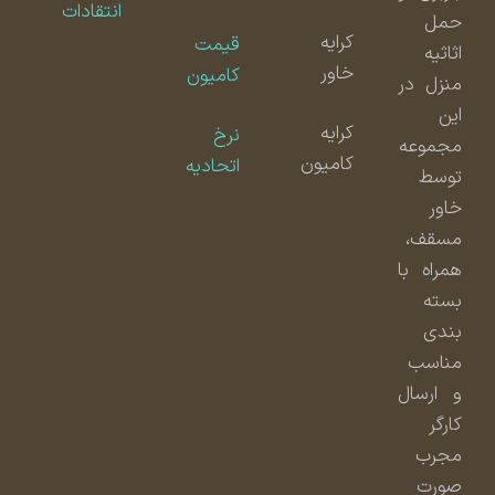
انتقادات
حمل
کرایه
قیمت
اثاثیه
خاور
کامیون
منزل در
این
کرایه
نرخ
مجموعه
کامیون
اتحادیه
توسط
خاور
مسقف،
همراه با
بسته
بندی
مناسب
و ارسال
کارگر
مجرب
صورت