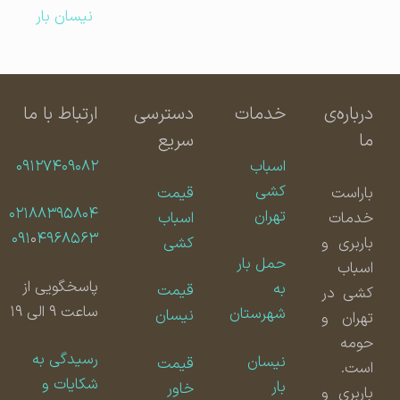
نیسان بار
درباره‌ی
خدمات
دسترسی
ارتباط با ما
ما
سریع
اسباب
۰۹۱۲۷۴۰۹۰۸۲
کشی
باراست
قیمت
۰۲۱۸۸۳۹۵۸۰۴
تهران
خدمات
اسباب
۰۹۱
۰
۴۹۶۸۵۶۳
باربری و
کشی
حمل بار
اسباب
پاسخگویی از
به
قیمت
کشی در
ساعت ۹ الی ۱۹
شهرستان
نیسان
تهران و
حومه
رسیدگی به
نیسان
قیمت
است.
شکایات و
بار
خاور
باربری و