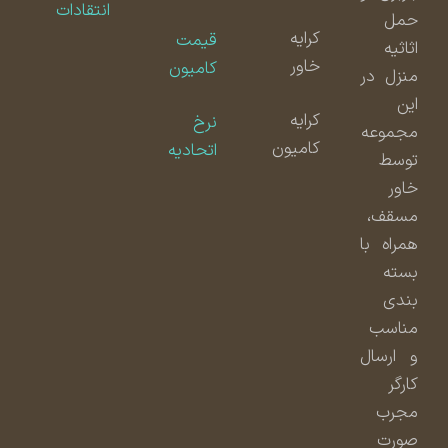
انتقادات
حمل
کرایه
قیمت
اثاثیه
خاور
کامیون
منزل در
این
کرایه
نرخ
مجموعه
کامیون
اتحادیه
توسط
خاور
مسقف،
همراه با
بسته
بندی
مناسب
و ارسال
کارگر
مجرب
صورت