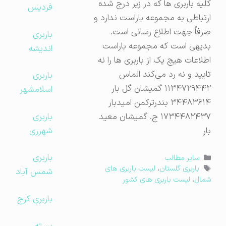
کلیه باربری ها که در زیر درج شده
فردیس
ارتباطی به مجموعه باراست ندارد و
صرفاً جهت اطلاع رسانی است.
باربری
بدیهی است که مجموعه باراست
اندیشه
اطلاعات هیچ یک از باربری ها را نه
تایید و نه رد می‌کند الماس
باربری
۱۱۳۴۷۲۹۴۴۲ گمیشان گل بار
اسلامشهر
۳۴۴۸۳۶۱۴ بندرترکمن امیدبار
باربری
۱۷۳۴۴۸۲۴۳۷ ج. گمیشان معید
شهرری
بار
باربری
دسته‌ها
سایر مطالب
برچسب‌ها
باربری گلستان
،
لیست باربری های
شمس آباد
شمال
،
لیست باربری های کشور
باربری کرج