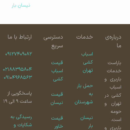
نیسان بار
درباره‌ی
خدمات
دسترسی
ارتباط با ما
ما
سریع
اسباب
۰۹۱۲۷۴۰۹۰۸۲
کشی
باراست
قیمت
۰۲۱۸۸۳۹۵۸۰۴
تهران
خدمات
اسباب
۰۹۱
۰
۴۹۶۸۵۶۳
باربری و
کشی
حمل بار
اسباب
پاسخگویی از
به
قیمت
کشی در
ساعت ۹ الی ۱۹
شهرستان
نیسان
تهران و
حومه
رسیدگی به
نیسان
قیمت
است.
شکایات و
بار
خاور
باربری و