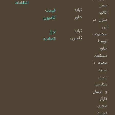
انتقادات
حمل
کرایه
قیمت
اثاثیه
خاور
کامیون
منزل در
این
کرایه
نرخ
مجموعه
کامیون
اتحادیه
توسط
خاور
مسقف،
همراه با
بسته
بندی
مناسب
و ارسال
کارگر
مجرب
صورت