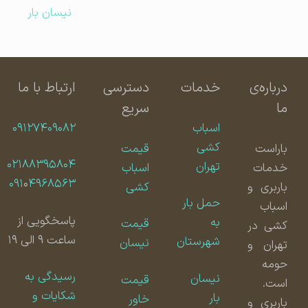
نیسان بار
درباره‌ی
خدمات
دسترسی
ارتباط با ما
ما
سریع
اسباب
۰۹۱۲۷۴۰۹۰۸۲
کشی
باراست
قیمت
۰۲۱۸۸۳۹۵۸۰۴
تهران
خدمات
اسباب
۰۹۱
۰
۴۹۶۸۵۶۳
باربری و
کشی
حمل بار
اسباب
پاسخگویی از
به
قیمت
کشی در
ساعت ۹ الی ۱۹
شهرستان
نیسان
تهران و
حومه
رسیدگی به
نیسان
قیمت
است.
شکایات و
بار
خاور
باربری و