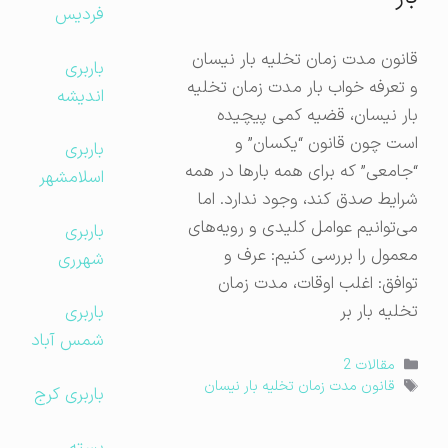
فردیس
قانون مدت زمان تخلیه بار نیسان
باربری
و تعرفه خواب بار مدت زمان تخلیه
اندیشه
بار نیسان، قضیه کمی پیچیده
است چون قانون “یکسان” و
باربری
“جامعی” که برای همه بارها در همه
اسلامشهر
شرایط صدق کند، وجود ندارد. اما
می‌توانیم عوامل کلیدی و رویه‌های
باربری
معمول را بررسی کنیم: عرف و
شهرری
توافق: اغلب اوقات، مدت زمان
تخلیه بار بر
باربری
شمس آباد
دسته‌ها
مقالات 2
برچسب‌ها
قانون مدت زمان تخلیه بار نیسان
باربری کرج