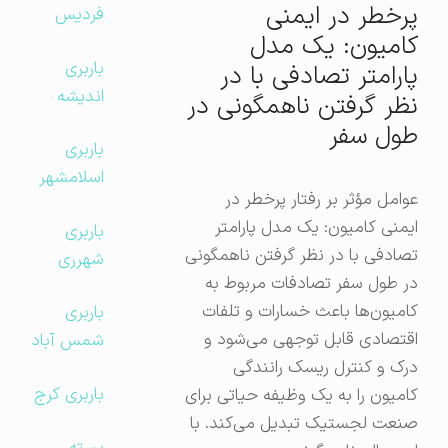
پرخطر در ایمنی
فردیس
کامیون: یک مدل
باربری
پارامتر تصادفی با در
اندیشه
نظر گرفتن ناهمگونی در
طول سفر
باربری
اسلامشهر
عوامل مؤثر بر رفتار پرخطر در
ایمنی کامیون: یک مدل پارامتر
باربری
تصادفی با در نظر گرفتن ناهمگونی
شهرری
در طول سفر تصادفات مربوط به
کامیون‌ها باعث خسارات و تلفات
باربری
اقتصادی قابل توجهی می‌شود و
شمس آباد
درک و کنترل ریسک رانندگی
باربری کرج
کامیون را به یک وظیفه حیاتی برای
صنعت لجستیک تبدیل می‌کند. با