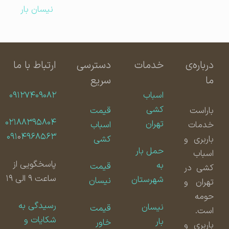
نیسان بار
درباره‌ی
خدمات
دسترسی
ارتباط با ما
ما
سریع
اسباب
۰۹۱۲۷۴۰۹۰۸۲
کشی
باراست
قیمت
۰۲۱۸۸۳۹۵۸۰۴
تهران
خدمات
اسباب
۰۹۱
۰
۴۹۶۸۵۶۳
باربری و
کشی
حمل بار
اسباب
پاسخگویی از
به
قیمت
کشی در
ساعت ۹ الی ۱۹
شهرستان
نیسان
تهران و
حومه
رسیدگی به
نیسان
قیمت
است.
شکایات و
بار
خاور
باربری و