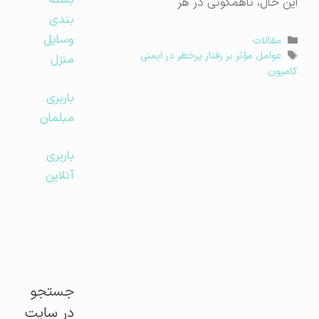
بسته
این حال، ناهمگونی در هر
بندی
وسایل
دسته‌ها
مقالات
برچسب‌ها
عوامل مؤثر بر رفتار پرخطر در ایمنی
منزل
کامیون
باربری
مبلمان
باربری
آنلاین
جستجو
در سایت