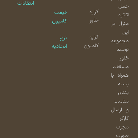
انتقادات
حمل
کرایه
قیمت
اثاثیه
خاور
کامیون
منزل در
این
کرایه
نرخ
مجموعه
کامیون
اتحادیه
توسط
خاور
مسقف،
همراه با
بسته
بندی
مناسب
و ارسال
کارگر
مجرب
صورت