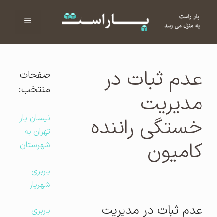
فهرست
ا
عدم ثبات در
صفحات
منتخب:
مدیریت
نیسان بار
خستگی راننده
تهران به
کامیون
شهرستان
باربری
شهریار
عدم ثبات در مدیریت
باربری