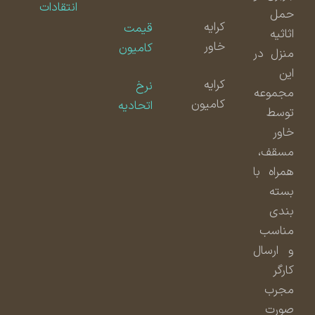
انتقادات
حمل
کرایه
قیمت
اثاثیه
خاور
کامیون
منزل در
این
کرایه
نرخ
مجموعه
کامیون
اتحادیه
توسط
خاور
مسقف،
همراه با
بسته
بندی
مناسب
و ارسال
کارگر
مجرب
صورت