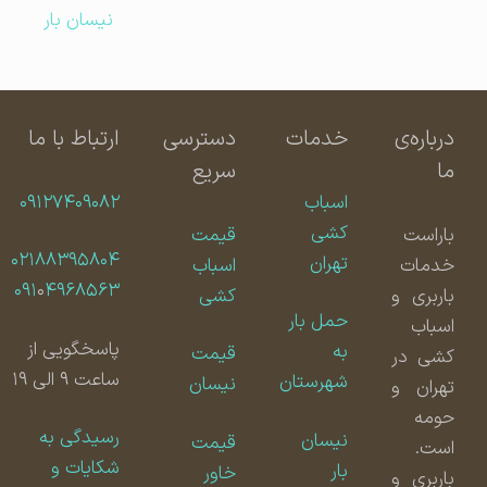
نیسان بار
درباره‌ی
خدمات
دسترسی
ارتباط با ما
ما
سریع
اسباب
۰۹۱۲۷۴۰۹۰۸۲
کشی
باراست
قیمت
۰۲۱۸۸۳۹۵۸۰۴
تهران
خدمات
اسباب
۰۹۱
۰
۴۹۶۸۵۶۳
باربری و
کشی
حمل بار
اسباب
پاسخگویی از
به
قیمت
کشی در
ساعت ۹ الی ۱۹
شهرستان
نیسان
تهران و
حومه
رسیدگی به
نیسان
قیمت
است.
شکایات و
بار
خاور
باربری و