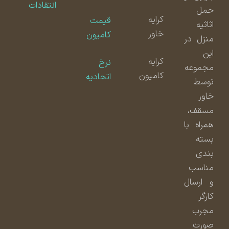
انتقادات
حمل
کرایه
قیمت
اثاثیه
خاور
کامیون
منزل در
این
کرایه
نرخ
مجموعه
کامیون
اتحادیه
توسط
خاور
مسقف،
همراه با
بسته
بندی
مناسب
و ارسال
کارگر
مجرب
صورت