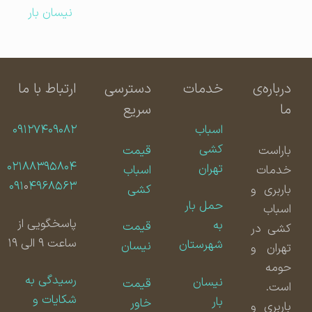
نیسان بار
درباره‌ی
خدمات
دسترسی
ارتباط با ما
ما
سریع
اسباب
۰۹۱۲۷۴۰۹۰۸۲
کشی
باراست
قیمت
۰۲۱۸۸۳۹۵۸۰۴
تهران
خدمات
اسباب
۰۹۱
۰
۴۹۶۸۵۶۳
باربری و
کشی
حمل بار
اسباب
پاسخگویی از
به
قیمت
کشی در
ساعت ۹ الی ۱۹
شهرستان
نیسان
تهران و
حومه
رسیدگی به
نیسان
قیمت
است.
شکایات و
بار
خاور
باربری و