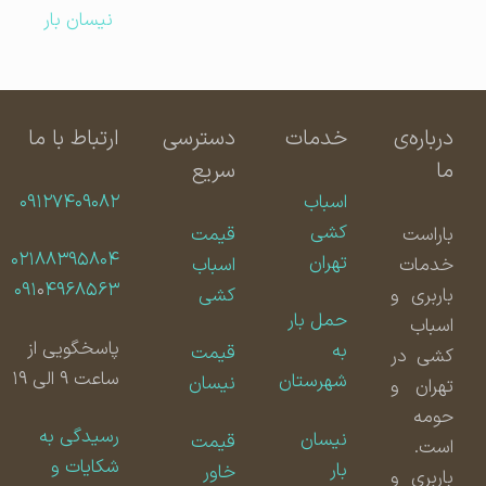
نیسان بار
درباره‌ی
خدمات
دسترسی
ارتباط با ما
ما
سریع
اسباب
۰۹۱۲۷۴۰۹۰۸۲
کشی
باراست
قیمت
۰۲۱۸۸۳۹۵۸۰۴
تهران
خدمات
اسباب
۰۹۱
۰
۴۹۶۸۵۶۳
باربری و
کشی
حمل بار
اسباب
پاسخگویی از
به
قیمت
کشی در
ساعت ۹ الی ۱۹
شهرستان
نیسان
تهران و
حومه
رسیدگی به
نیسان
قیمت
است.
شکایات و
بار
خاور
باربری و