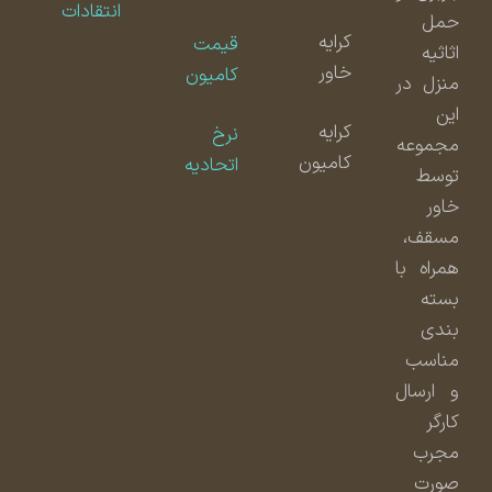
انتقادات
حمل
کرایه
قیمت
اثاثیه
خاور
کامیون
منزل در
این
کرایه
نرخ
مجموعه
کامیون
اتحادیه
توسط
خاور
مسقف،
همراه با
بسته
بندی
مناسب
و ارسال
کارگر
مجرب
صورت