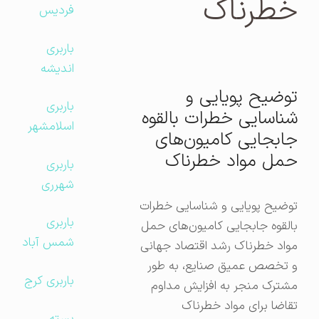
خطرناک
فردیس
باربری
اندیشه
توضیح پویایی و
باربری
شناسایی خطرات بالقوه
اسلامشهر
جابجایی کامیون‌های
حمل مواد خطرناک
باربری
شهرری
توضیح پویایی و شناسایی خطرات
باربری
بالقوه جابجایی کامیون‌های حمل
شمس آباد
مواد خطرناک رشد اقتصاد جهانی
و تخصص عمیق صنایع، به طور
باربری کرج
مشترک منجر به افزایش مداوم
تقاضا برای مواد خطرناک