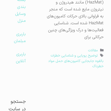
بسته
(HazMat) مانند هیدروژن و
بندی
نیتروژن مایع شده است که منجر
وسایل
به فراوانی بالای حرکات کامیون‌های
منزل
HazMat شده است. شناسایی
فعالیت‌ها و درک ویژگی‌های چنین
باربری
حرکاتی برای
مبلمان
دسته‌ها
مقالات
باربری
برچسب‌ها
توضیح پویایی و شناسایی خطرات
آنلاین
بالقوه جابجایی کامیون‌های حمل مواد
خطرناک
جستجو
در سایت