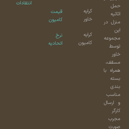
انتقادات
حمل
کرایه
قیمت
اثاثیه
خاور
کامیون
منزل در
این
کرایه
نرخ
مجموعه
کامیون
اتحادیه
توسط
خاور
مسقف،
همراه با
بسته
بندی
مناسب
و ارسال
کارگر
مجرب
صورت