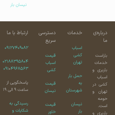
نیسان بار
درباره‌ی
خدمات
دسترسی
ارتباط با ما
ما
سریع
اسباب
۰۹۱۲۷۴۰۹۰۸۲
کشی
باراست
قیمت
۰۲۱۸۸۳۹۵۸۰۴
تهران
خدمات
اسباب
۰۹۱
۰
۴۹۶۸۵۶۳
باربری و
کشی
حمل بار
اسباب
پاسخگویی از
به
قیمت
کشی در
ساعت ۹ الی ۱۹
شهرستان
نیسان
تهران و
حومه
رسیدگی به
نیسان
قیمت
است.
شکایات و
بار
خاور
باربری و