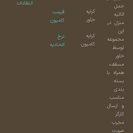
انتقادات
حمل
کرایه
قیمت
اثاثیه
خاور
کامیون
منزل در
این
کرایه
نرخ
مجموعه
کامیون
اتحادیه
توسط
خاور
مسقف،
همراه با
بسته
بندی
مناسب
و ارسال
کارگر
مجرب
صورت