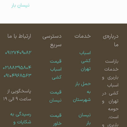
نیسان بار
درباره‌ی
خدمات
دسترسی
ارتباط با ما
ما
سریع
اسباب
۰۹۱۲۷۴۰۹۰۸۲
کشی
باراست
قیمت
۰۲۱۸۸۳۹۵۸۰۴
تهران
خدمات
اسباب
۰۹۱
۰
۴۹۶۸۵۶۳
باربری و
کشی
حمل بار
اسباب
پاسخگویی از
به
قیمت
کشی در
ساعت ۹ الی ۱۹
شهرستان
نیسان
تهران و
حومه
رسیدگی به
نیسان
قیمت
است.
شکایات و
بار
خاور
باربری و