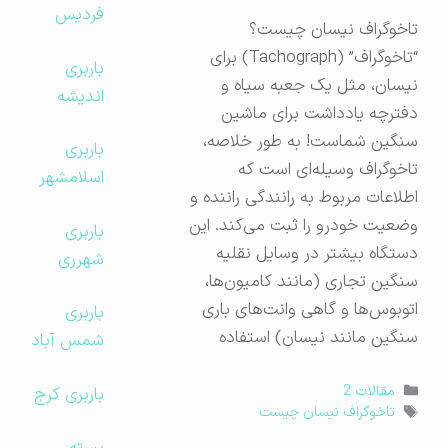
فردیس
تاخوگراف نیسان چیست؟
“تاخوگراف” (Tachograph) برای
باربری
نیسان، مثل یک جعبه سیاه و
اندیشه
دفترچه یادداشت برای ماشین
سنگین شماست! به طور خلاصه،
باربری
تاخوگراف وسیله‌ای است که
اسلامشهر
اطلاعات مربوط به رانندگی راننده و
وضعیت خودرو را ثبت می‌کند. این
باربری
دستگاه بیشتر در وسایل نقلیه
شهرری
سنگین تجاری (مانند کامیون‌ها،
اتوبوس‌ها و گاهی وانت‌های باری
باربری
سنگین مانند نیسان) استفاده
شمس آباد
دسته‌ها
مقالات 2
باربری کرج
برچسب‌ها
تاخوگراف نیسان چیست