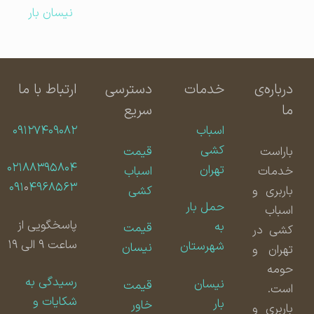
نیسان بار
درباره‌ی
خدمات
دسترسی
ارتباط با ما
ما
سریع
اسباب
۰۹۱۲۷۴۰۹۰۸۲
کشی
باراست
قیمت
۰۲۱۸۸۳۹۵۸۰۴
تهران
خدمات
اسباب
۰۹۱
۰
۴۹۶۸۵۶۳
باربری و
کشی
حمل بار
اسباب
پاسخگویی از
به
قیمت
کشی در
ساعت ۹ الی ۱۹
شهرستان
نیسان
تهران و
حومه
رسیدگی به
نیسان
قیمت
است.
شکایات و
بار
خاور
باربری و