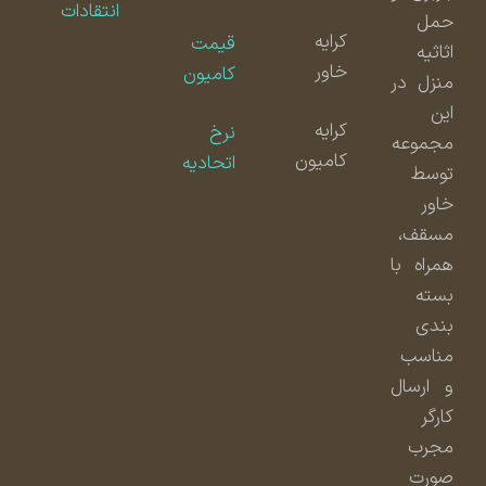
انتقادات
حمل
کرایه
قیمت
اثاثیه
خاور
کامیون
منزل در
این
کرایه
نرخ
مجموعه
کامیون
اتحادیه
توسط
خاور
مسقف،
همراه با
بسته
بندی
مناسب
و ارسال
کارگر
مجرب
صورت