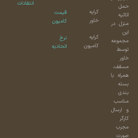
انتقادات
حمل
کرایه
قیمت
اثاثیه
خاور
کامیون
منزل در
این
کرایه
نرخ
مجموعه
کامیون
اتحادیه
توسط
خاور
مسقف،
همراه با
بسته
بندی
مناسب
و ارسال
کارگر
مجرب
صورت