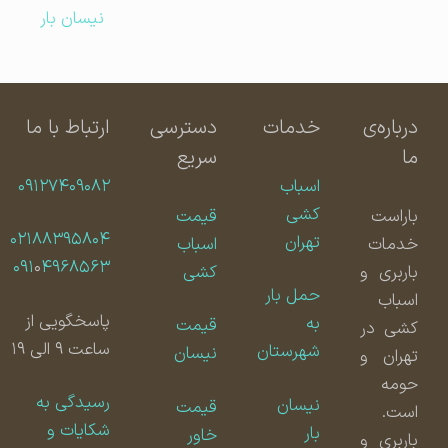
نیسان بار
درباره‌ی
خدمات
دسترسی
ارتباط با ما
ما
سریع
اسباب
۰۹۱۲۷۴۰۹۰۸۲
کشی
باراست
قیمت
۰۲۱۸۸۳۹۵۸۰۴
تهران
خدمات
اسباب
۰۹۱
۰
۴۹۶۸۵۶۳
باربری و
کشی
حمل بار
اسباب
پاسخگویی از
به
قیمت
کشی در
ساعت ۹ الی ۱۹
شهرستان
نیسان
تهران و
حومه
رسیدگی به
نیسان
قیمت
است.
شکایات و
بار
خاور
باربری و